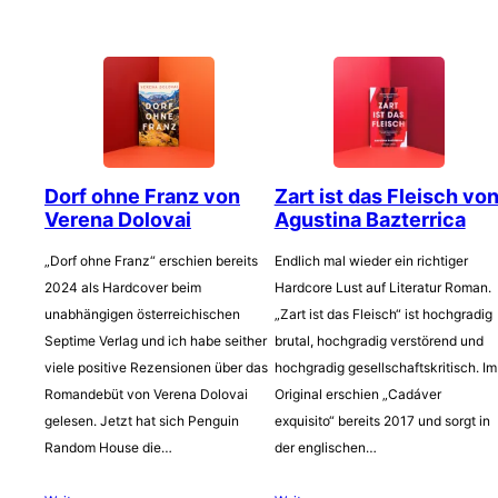
Dorf ohne Franz von
Zart ist das Fleisch vo
Verena Dolovai
Agustina Bazterrica
„Dorf ohne Franz“ erschien bereits
Endlich mal wieder ein richtiger
2024 als Hardcover beim
Hardcore Lust auf Literatur Roman.
unabhängigen österreichischen
„Zart ist das Fleisch“ ist hochgradig
Septime Verlag und ich habe seither
brutal, hochgradig verstörend und
viele positive Rezensionen über das
hochgradig gesellschaftskritisch. Im
Romandebüt von Verena Dolovai
Original erschien „Cadáver
gelesen. Jetzt hat sich Penguin
exquisito“ bereits 2017 und sorgt in
Random House die…
der englischen…