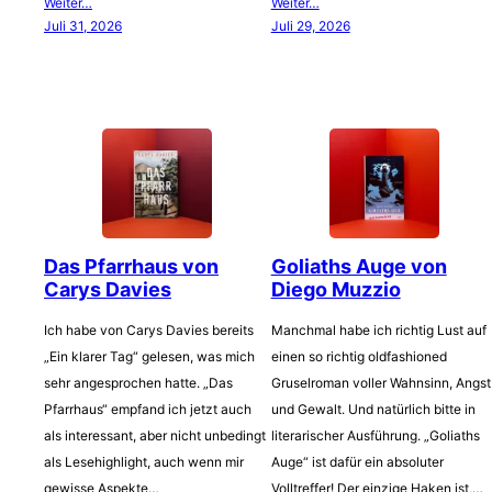
Weiter…
Weiter…
Juli 31, 2026
Juli 29, 2026
Das Pfarrhaus von
Goliaths Auge von
Carys Davies
Diego Muzzio
Ich habe von Carys Davies bereits
Manchmal habe ich richtig Lust auf
„Ein klarer Tag“ gelesen, was mich
einen so richtig oldfashioned
sehr angesprochen hatte. „Das
Gruselroman voller Wahnsinn, Angst
Pfarrhaus“ empfand ich jetzt auch
und Gewalt. Und natürlich bitte in
als interessant, aber nicht unbedingt
literarischer Ausführung. „Goliaths
als Lesehighlight, auch wenn mir
Auge“ ist dafür ein absoluter
gewisse Aspekte…
Volltreffer! Der einzige Haken ist,…