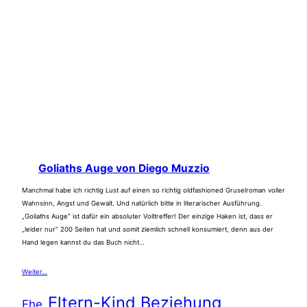
Goliaths Auge von Diego Muzzio
Manchmal habe ich richtig Lust auf einen so richtig oldfashioned Gruselroman voller
Wahnsinn, Angst und Gewalt. Und natürlich bitte in literarischer Ausführung.
„Goliaths Auge“ ist dafür ein absoluter Volltreffer! Der einzige Haken ist, dass er
„leider nur“ 200 Seiten hat und somit ziemlich schnell konsumiert, denn aus der
Hand legen kannst du das Buch nicht…
Weiter…
Eltern-Kind Beziehung
Ehe