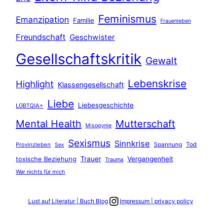
Feminismus
Emanzipation
Familie
Frauenleben
Freundschaft
Geschwister
Gesellschaftskritik
Gewalt
Lebenskrise
Highlight
Klassengesellschaft
Liebe
Liebesgeschichte
LGBTQIA+
Mental Health
Mutterschaft
Misogynie
Sexismus
Sinnkrise
Tod
Provinzleben
Spannung
Sex
toxische Beziehung
Trauer
Vergangenheit
Trauma
War nichts für mich
Link zum Instagram Account
Lust auf Literatur | Buch Blog
Impressum | privacy policy