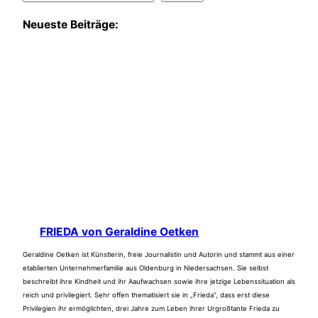
Neueste Beiträge:
FRIEDA von Geraldine Oetken
Geraldine Oetken ist Künstlerin, freie Journalistin und Autorin und stammt aus einer
etablierten Unternehmerfamilie aus Oldenburg in Niedersachsen. Sie selbst
beschreibt ihre Kindheit und ihr Aaufwachsen sowie ihre jetzige Lebenssituation als
reich und privilegiert. Sehr offen thematisiert sie in „Frieda“, dass erst diese
Privilegien ihr ermöglichten, drei Jahre zum Leben ihrer Urgroßtante Frieda zu