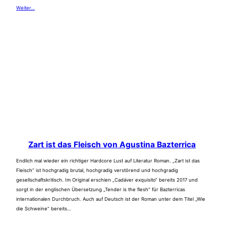
Weiter…
Zart ist das Fleisch von Agustina Bazterrica
Endlich mal wieder ein richtiger Hardcore Lust auf Literatur Roman. „Zart ist das
Fleisch“ ist hochgradig brutal, hochgradig verstörend und hochgradig
gesellschaftskritisch. Im Original erschien „Cadáver exquisito“ bereits 2017 und
sorgt in der englischen Übersetzung „Tender is the flesh“ für Bazterricas
internationalen Durchbruch. Auch auf Deutsch ist der Roman unter dem Titel „Wie
die Schweine“ bereits…