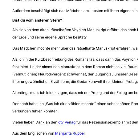
Außerdem beschäftigt sich das Mädchen am liebsten mit ihren eigenen In
Bist du vom anderen Stern?
Als sie von dem alten, rätselhaften Voynich Manuskript erfährt, das noch k
der Erde und seine eigene Sprache besitzt?
Das Mädchen möchte mehr über das rätselhafte Manuskript erfahren, währe
Als ich in der Kurzbeschreibung des Romans las, dass darin das Voynich M
fasziniert. Leider nimmt das Manuskript in dem Roman nicht so viel Raum e
(vermutlichen) Neurodivergenz schwer hat, den Zugang zu unserer Gesellsc
ihrer ungewöhnlichen Erzählform, die Gedankenwelt ihrer kleinen Protag
Allerdings muss ich leider sagen, dass mir der Prolog und der Epilog am 
Dennoch habe ich „Was ich dir erzählen möchte“ einen sehr schönen Roma
verbunden fühlen könnten.
Vielen lieben Dank an den
dtv Verlag
für das Rezensionsexemplar mit dem
Aus dem Englischen von
Margarita Ruppel