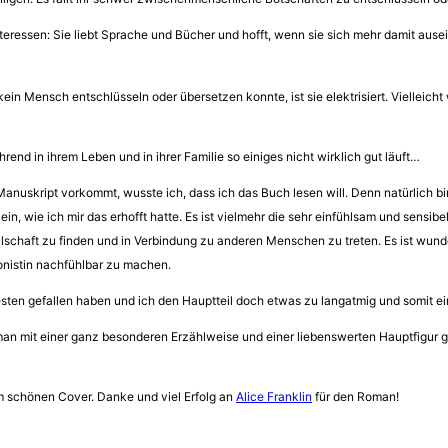
teressen: Sie liebt Sprache und Bücher und hofft, wenn sie sich mehr damit au
ein Mensch entschlüsseln oder übersetzen konnte, ist sie elektrisiert. Vielleicht
nd in ihrem Leben und in ihrer Familie so einiges nicht wirklich gut läuft…
anuskript vorkommt, wusste ich, dass ich das Buch lesen will. Denn natürlich bi
in, wie ich mir das erhofft hatte. Es ist vielmehr die sehr einfühlsam und sensi
haft zu finden und in Verbindung zu anderen Menschen zu treten. Es ist wunderba
onistin nachfühlbar zu machen.
besten gefallen haben und ich den Hauptteil doch etwas zu langatmig und somit ei
n mit einer ganz besonderen Erzählweise und einer liebenswerten Hauptfigur ge
 schönen Cover. Danke und viel Erfolg an
Alice Franklin
für den Roman!