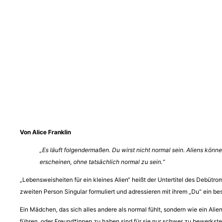
Von Alice Franklin
„Es läuft folgendermaßen. Du wirst nicht normal sein. Aliens könn
erscheinen, ohne tatsächlich normal zu sein.“
„Lebensweisheiten für ein kleines Alien“ heißt der Untertitel des Debütro
zweiten Person Singular formuliert und adressieren mit ihrem „Du“ ein b
Ein Mädchen, das sich alles andere als normal fühlt, sondern wie ein Al
führen, oder Freund*innen zu haben sind für sie nur schwer zu bewerkstel