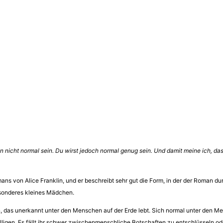
en nicht normal sein. Du wirst jedoch normal genug sein. Und damit meine ich, das
mans von Alice Franklin, und er beschreibt sehr gut die Form, in der der Roman d
esonderes kleines Mädchen.
ien, das unerkannt unter den Menschen auf der Erde lebt. Sich normal unter den
ligen. Es fällt ihr schwer zwischenmenschliche Botschaften zu entschlüsseln ode