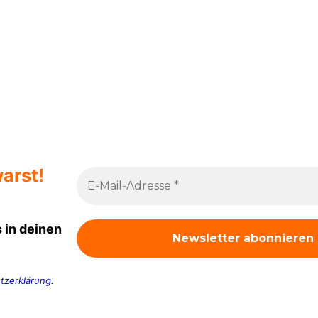
arst!
 in deinen
tzerklärung
.