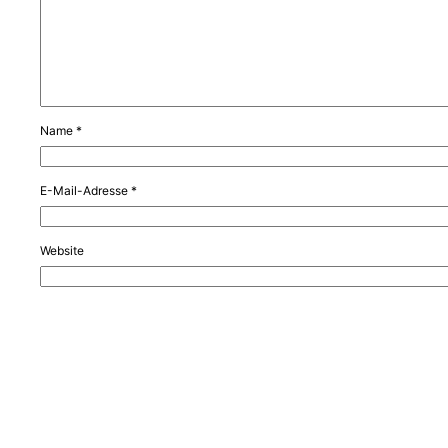
Name
*
E-Mail-Adresse
*
Website
Name, E-Mail-Adresse und Website in diesem Browser für meinen nä