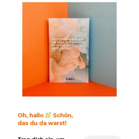
Oh, hallo
Schön,
das du da warst!