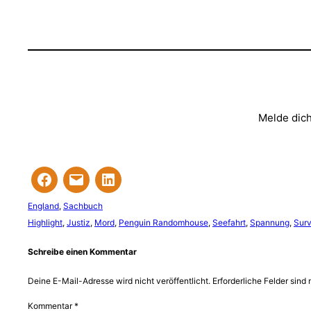
Melde dich
England
, 
Sachbuch
Highlight
, 
Justiz
, 
Mord
, 
Penguin Randomhouse
, 
Seefahrt
, 
Spannung
, 
Surv
Schreibe einen Kommentar
Deine E-Mail-Adresse wird nicht veröffentlicht.
Erforderliche Felder sind 
Kommentar
*