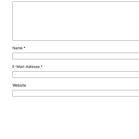
Name
*
E-Mail-Adresse
*
Website
Name, E-Mail-Adresse und Website in diesem Browser für meinen nä