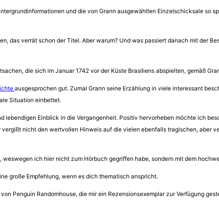
 Hintergrundinformationen und die von Grann ausgewählten Einzelschicksale so 
rgehen, das verrät schon der Titel. Aber warum? Und was passiert danach mit der
tsachen, die sich im Januar 1742 vor der Küste Brasiliens abspielten, gemäß Gra
ichte
ausgesprochen gut. Zumal Grann seine Erzählung in viele interessant besc
le Situation einbettet.
 lebendigen Einblick in die Vergangenheit. Positiv hervorheben möchte ich beso
vergißt nicht den wertvollen Hinweis auf die vielen ebenfalls tragischen, aber
ln, weswegen ich hier nicht zum Hörbuch gegriffen habe, sondern mit dem hochwer
eine große Empfehlung, wenn es dich thematisch anspricht.
von Penguin Randomhouse, die mir ein Rezensionsexemplar zur Verfügung gestel