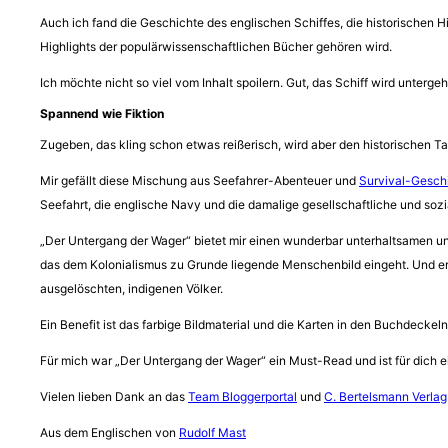
Auch ich fand die Geschichte des englischen Schiffes, die historischen
Highlights der populärwissenschaftlichen Bücher gehören wird.
Ich möchte nicht so viel vom Inhalt spoilern. Gut, das Schiff wird unte
Spannend wie Fiktion
Zugeben, das kling schon etwas reißerisch, wird aber den historischen Ta
Mir gefällt diese Mischung aus Seefahrer-Abenteuer und
Survival-Gesch
Seefahrt, die englische Navy und die damalige gesellschaftliche und sozia
„Der Untergang der Wager“ bietet mir einen wunderbar unterhaltsamen und
das dem Kolonialismus zu Grunde liegende Menschenbild eingeht. Und er 
ausgelöschten, indigenen Völker.
Ein Benefit ist das farbige Bildmaterial und die Karten in den Buchdecke
Für mich war „Der Untergang der Wager“ ein Must-Read und ist für dich 
Vielen lieben Dank an das
Team Bloggerportal
und
C. Bertelsmann Verlag
Aus dem Englischen von
Rudolf Mast