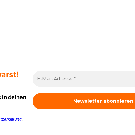
arst!
 in deinen
tzerklärung
.