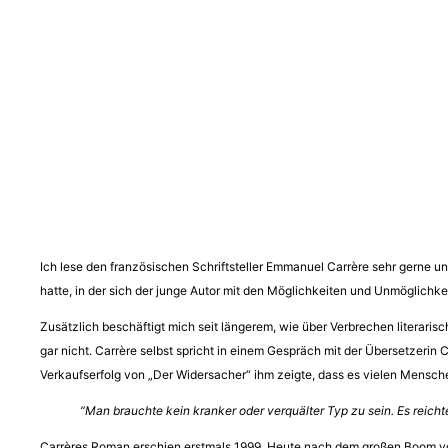
Ich lese den französischen Schriftsteller Emmanuel Carrère sehr gerne 
hatte, in der sich der junge Autor mit den Möglichkeiten und Unmöglichke
Zusätzlich beschäftigt mich seit längerem, wie über Verbrechen literari
gar nicht. Carrère selbst spricht in einem Gespräch mit der Übersetzerin
Verkaufserfolg von „Der Widersacher“ ihm zeigte, dass es vielen Mensch
“Man brauchte kein kranker oder verquälter Typ zu sein. Es reicht
Carrères Roman erschien erstmals 1999. Heute nach dem großen Boom 