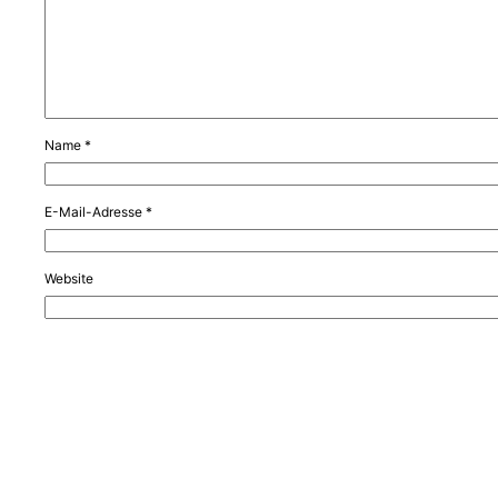
Name
*
E-Mail-Adresse
*
Website
Name, E-Mail-Adresse und Website in diesem Browser für meinen nä