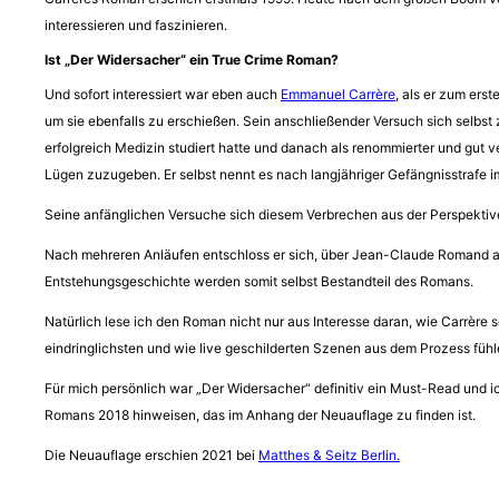
interessieren und faszinieren.
Ist „Der Widersacher“ ein True Crime Roman?
Und sofort interessiert war eben auch
Emmanuel Carrère
, als er zum ers
um sie ebenfalls zu erschießen. Sein anschließender Versuch sich selbst 
erfolgreich Medizin studiert hatte und danach als renommierter und gut v
Lügen zuzugeben. Er selbst nennt es nach langjähriger Gefängnisstrafe im
Seine anfänglichen Versuche sich diesem Verbrechen aus der Perspektive e
Nach mehreren Anläufen entschloss er sich, über Jean-Claude Romand a
Entstehungsgeschichte werden somit selbst Bestandteil des Romans.
Natürlich lese ich den Roman nicht nur aus Interesse daran, wie Carrèr
eindringlichsten und wie live geschilderten Szenen aus dem Prozess fühle
Für mich persönlich war „Der Widersacher“ definitiv ein Must-Read un
Romans 2018 hinweisen, das im Anhang der Neuauflage zu finden ist.
Die Neuauflage erschien 2021 bei
Matthes & Seitz Berlin.