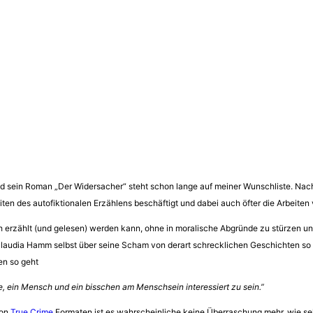
und sein Roman „Der Widersacher“ steht schon lange auf meiner Wunschliste. N
iten des autofiktionalen Erzählens beschäftigt und dabei auch öfter die Arbeiten
sch erzählt (und gelesen) werden kann, ohne in moralische Abgründe zu stürzen u
 Claudia Hamm selbst über seine Scham von derart schrecklichen Geschichten so f
en so geht
e, ein Mensch und ein bisschen am Menschsein interessiert zu sein.”
von
True Crime
Formaten ist es wahrscheinliche keine Überraschung mehr, wie s