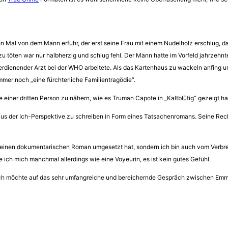
ten Mal von dem Mann erfuhr, der erst seine Frau mit einem Nudelholz erschlug, d
zu töten war nur halbherzig und schlug fehl. Der Mann hatte im Vorfeld jahrzehnt
erdienender Arzt bei der WHO arbeitete. Als das Kartenhaus zu wackeln anfing und
mer noch „eine fürchterliche Familientragödie“.
iner dritten Person zu nähern, wie es Truman Capote in „Kaltblütig“ gezeigt hat 
us der Ich-Perspektive zu schreiben in Form eines Tatsachenromans. Seine Re
e seinen dokumentarischen Roman umgesetzt hat, sondern ich bin auch vom Verbre
 ich mich manchmal allerdings wie eine Voyeurin, es ist kein gutes Gefühl.
d ich möchte auf das sehr umfangreiche und bereichernde Gespräch zwischen Em