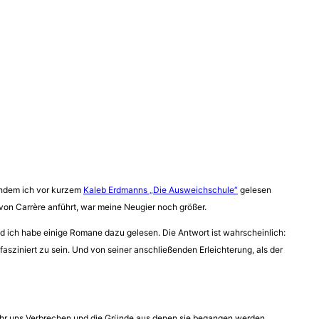
achdem ich vor kurzem
Kaleb Erdmanns „Die Ausweichschule“
gelesen
 von Carrère anführt, war meine Neugier noch größer.
nd ich habe einige Romane dazu gelesen. Die Antwort ist wahrscheinlich:
asziniert zu sein. Und von seiner anschließenden Erleichterung, als der
ehr uns Verbrechen und die Gründe aus denen sie begangen werden,