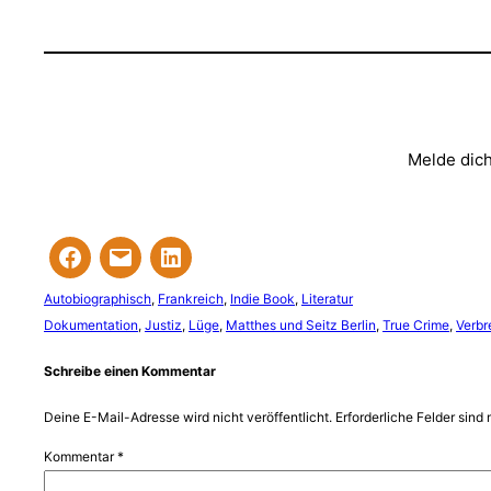
Melde dich
Autobiographisch
, 
Frankreich
, 
Indie Book
, 
Literatur
Dokumentation
, 
Justiz
, 
Lüge
, 
Matthes und Seitz Berlin
, 
True Crime
, 
Verbr
Schreibe einen Kommentar
Deine E-Mail-Adresse wird nicht veröffentlicht.
Erforderliche Felder sind 
Kommentar
*