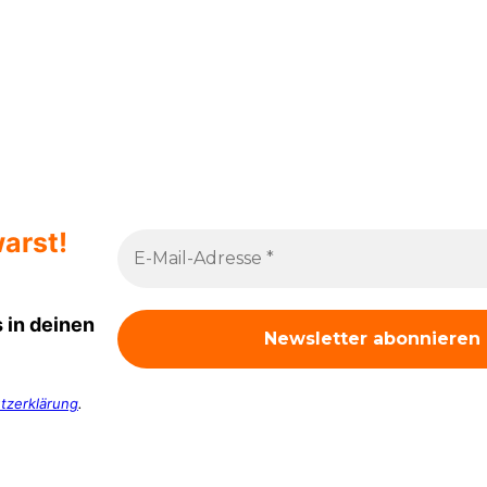
arst!
 in deinen
tzerklärung
.