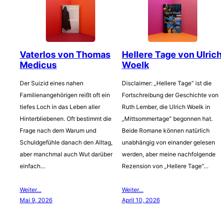
Vaterlos von Thomas
Hellere Tage von Ulric
Medicus
Woelk
Der Suizid eines nahen
Disclaimer: „Hellere Tage“ ist die
Familienangehörigen reißt oft ein
Fortschreibung der Geschichte von
tiefes Loch in das Leben aller
Ruth Lember, die Ulrich Woelk in
Hinterbliebenen. Oft bestimmt die
„Mittsommertage“ begonnen hat.
Frage nach dem Warum und
Beide Romane können natürlich
Schuldgefühle danach den Alltag,
unabhängig von einander gelesen
aber manchmal auch Wut darüber
werden, aber meine nachfolgende
einfach…
Rezension von „Hellere Tage“…
Weiter…
Weiter…
Mai 9, 2026
April 10, 2026