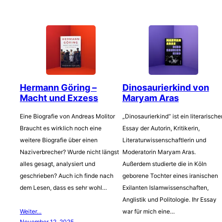
Hermann Göring –
Dinosaurierkind von
Macht und Exzess
Maryam Aras
Eine Biografie von Andreas Molitor
„Dinosaurierkind“ ist ein literarische
Braucht es wirklich noch eine
Essay der Autorin, Kritikerin,
weitere Biografie über einen
Literaturwissenschaftlerin und
Naziverbrecher? Wurde nicht längst
Moderatorin Maryam Aras.
alles gesagt, analysiert und
Außerdem studierte die in Köln
geschrieben? Auch ich finde nach
geborene Tochter eines iranischen
dem Lesen, dass es sehr wohl…
Exilanten Islamwissenschaften,
Anglistik und Politologie. Ihr Essay
Weiter…
war für mich eine…
November 12, 2025