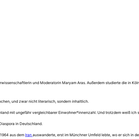
teraturwissenschaftlerin und Moderatorin Maryam Aras. Außerdem studierte die in K
hen, und zwar nicht literarisch, sondern inhaltlich.
schland mit ungefähr vergleichbarer Einwohner*innenzahl. Und trotzdem weiß ich 
Diaspora in Deutschland.
er 1964 aus dem
Iran
auswanderte, erst im Münchner Umfeld lebte, wo er sich in de