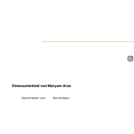
Zum
Inhalt
springen
In
Dinosaurierkind von Maryam Aras
Geschrieben von:
Burnerdano