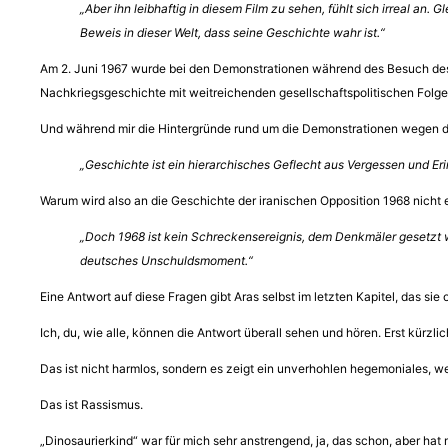
„Aber ihn leibhaftig in diesem Film zu sehen, fühlt sich irreal an.
Beweis in dieser Welt, dass seine Geschichte wahr ist.“
Am 2. Juni 1967 wurde bei den Demonstrationen während des Besuch des S
Nachkriegsgeschichte mit weitreichenden gesellschaftspolitischen Fol
Und während mir die Hintergründe rund um die Demonstrationen wegen d
„Geschichte ist ein hierarchisches Geflecht aus Vergessen und Eri
Warum wird also an die Geschichte der iranischen Opposition 1968 nicht 
„Doch 1968 ist kein Schreckensereignis, dem Denkmäler gesetzt we
deutsches Unschuldsmoment.“
Eine Antwort auf diese Fragen gibt Aras selbst im letzten Kapitel, das si
Ich, du, wie alle, können die Antwort überall sehen und hören. Erst kürz
Das ist nicht harmlos, sondern es zeigt ein unverhohlen hegemoniales, we
Das ist Rassismus.
„Dinosaurierkind“ war für mich sehr anstrengend, ja, das schon, aber hat 