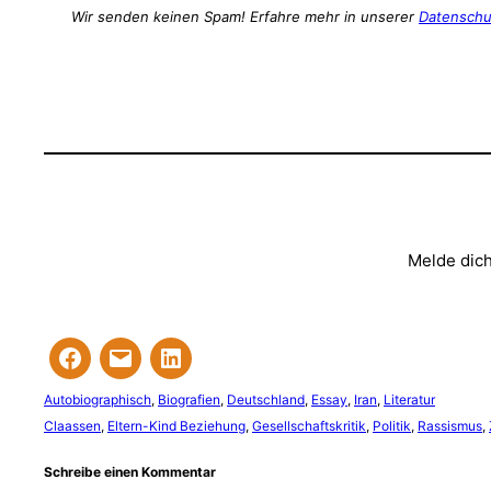
Wir senden keinen Spam! Erfahre mehr in unserer
Datenschu
Melde dich
Autobiographisch
, 
Biografien
, 
Deutschland
, 
Essay
, 
Iran
, 
Literatur
Claassen
, 
Eltern-Kind Beziehung
, 
Gesellschaftskritik
, 
Politik
, 
Rassismus
, 
Schreibe einen Kommentar