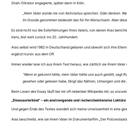
Shah-Diktatur engagierte, später dann in Köln.
„Mein Vater würde nie von Aktivismus sprechen. Oder denken. Wenn 
Im Grunde genommen bedeutet das für ihn Menschsein. Aber diese S
Es sind nicht nur die Exilerfahrungen ihres Vaters, von denen Aras berich
Irans, bist weit zurück ins 20. Jahrhundert.
Aras selbst wird 1982 in Deutschland geboren und obwohl sich ihre Eltern t
ergänzt kursiv aus dem Off.
Immer wieder lese ich aus ihrem Text heraus, wie zärtlich sie ihrem Vater 
“Wenn er gekonnt hätte, mein Vater hätte uns auch gestillt, sagt Ro
gesehen oder gelesen habe, fängt das Nähren, Umsorgen und die Zär
Beim Lesen des Essay läuft bei mir oft nebenbei Wikipedia mit, so unzu
„Dinosaurierkind“ – ein anstrengende und rechercheintensive Lektüre
Und gegen Ende des Textes wandelt sich meine Unwissenheit in eine g
Aras beschreibt, wie sie ihrem Vater im Dokumentarfilm „Der Polizeistaa