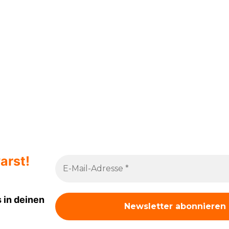
arst!
 in deinen