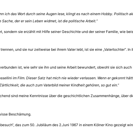
ich das Wort durch seine Augen lese, klingt es nach einem Hobby. Politisch akti
ache, der er sein Leben widmet, ist die politische Arbeit.“
tet, sondern sie erzählt mit Hilfe seiner Geschichte und der seiner Familie, wie
rennen, und sie nur zeitweise bei ihrem Vater lebt, ist sie eine „Vatertochter“. I
verbunden ist, wie sehr sie ihn und seine Arbeit bewundert, obwohl sie sich auch 
ssellini im Film. Dieser Satz hat mich nie wieder verlassen. Wenn er gekonnt hätte,
tlichkeit, die auch zum Vaterbild meiner Kindheit gehören, so gut ein.”
reichend sind meine Kenntnisse über die geschichtlichen Zusammenhänge, über di
ewisse Beschämung.
tsbesuch“, das zum 50. Jubiläum des 2.Juni 1967 in einem Kölner Kino gezeigt w