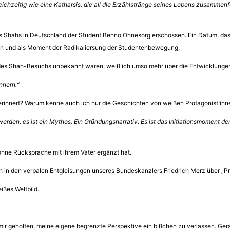
 Gleichzeitig wie eine Katharsis, die all die Erzählstränge seines Lebens zusammenf
hahs in Deutschland der Student Benno Ohnesorg erschossen. Ein Datum, das mir
gen und als Moment der Radikaliersung der Studentenbewegung.
es Shah-Besuchs unbekannt waren, weiß ich umso mehr über die Entwicklungen,
nnern.“
erinnert? Warum kenne auch ich nur die Geschichten von weißen Protagonist:inne
rden, es ist ein Mythos. Ein Gründungsnarrativ. Es ist das Initiationsmoment de
e ohne Rücksprache mit ihrem Vater ergänzt hat.
lich in den verbalen Entgleisungen unseres Bundeskanzlers Friedrich Merz über „P
ißes Weltbild.
mir geholfen, meine eigene begrenzte Perspektive ein bißchen zu verlassen. Gerad