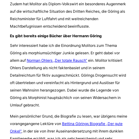
Zudem hat Molitor als Diplom-Volkswirt ein besonderes Augenmerk
auf die wirtschaftliche Situation des Dritten Reiches, die Göring als
Reichsminister für Luftfahrt und mit weitreichenden
Machtbefugnissen entscheidend beeinflusste.
Es gibt bereits einige Bücher über Hermann Göring
Sehr interessiert habe ich die Einordnung Molitors zum Thema
Göring als morphiumsüchtiger Junkie gelesen. Er geht dabei vor
allem auf
Norman Ohlers „Der totale Rausch“
ein. Molitor kritisiert
Ohlers Darstellung als nicht faktenbasiet und in seinem
Detailreichtum für fiktiv ausgeschmückt. Görings Drogensucht wird
oft übertrieben und vereinfacht als Hintergrund und Auslöser für
seinen Wahnsinn herangezogen. Dabei wurde die Legende von
Göring als Morphinist hauptsächlich von seinen Widersachern in
Umlauf gebracht.
Mein persönlicher Grund, die Biografie zu lesen, war übrigens meine
vorangegangene Lektüre von
Bettina Görings Biografie „Der gute
Onkel“
, in der sie von ihrer Auseinandersetzung mit ihrem dunklen
Familienerbe erzählt, was ich als sehr bereichernd und sehr