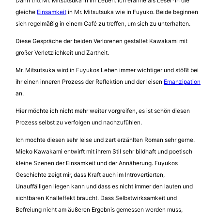
Dann tritt Mr. Mitsutsuka in ihr Leben. Ich erahne als Leser*in die
gleiche
Einsamkeit
in Mr. Mitsutsuka wie in Fuyuko. Beide beginnen
sich regelmäßig in einem Café zu treffen, um sich zu unterhalten.
Diese Gespräche der beiden Verlorenen gestaltet Kawakami mit
großer Verletzlichkeit und Zartheit.
Mr. Mitsutsuka wird in Fuyukos Leben immer wichtiger und stößt bei
ihr einen inneren Prozess der Reflektion und der leisen
Emanzipation
an.
Hier möchte ich nicht mehr weiter vorgreifen, es ist schön diesen
Prozess selbst zu verfolgen und nachzufühlen.
Ich mochte diesen sehr leise und zart erzählten Roman sehr gerne.
Mieko Kawakami entwirft mit ihrem Stil sehr bildhaft und poetisch
kleine Szenen der Einsamkeit und der Annäherung. Fuyukos
Geschichte zeigt mir, dass Kraft auch im Introvertierten,
Unauffälligen liegen kann und dass es nicht immer den lauten und
sichtbaren Knalleffekt braucht. Dass Selbstwirksamkeit und
Befreiung nicht am äußeren Ergebnis gemessen werden muss,