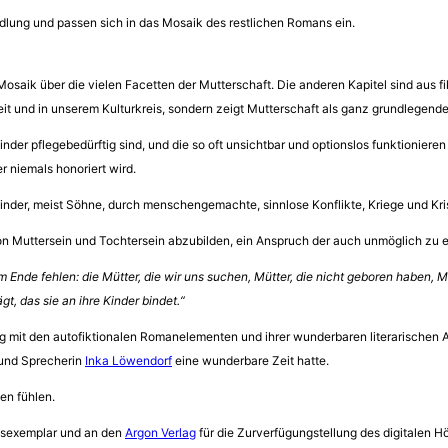
andlung und passen sich in das Mosaik des restlichen Romans ein.
 Mosaik über die vielen Facetten der Mutterschaft. Die anderen Kapitel sind aus
 Zeit und in unserem Kulturkreis, sondern zeigt Mutterschaft als ganz grundleg
inder pflegebedürftig sind, und die so oft unsichtbar und optionslos funktionieren
er niemals honoriert wird.
 Kinder, meist Söhne, durch menschengemachte, sinnlose Konflikte, Kriege und Kr
von Muttersein und Tochtersein abzubilden, ein Anspruch der auch unmöglich zu e
m Ende fehlen: die Mütter, die wir uns suchen, Mütter, die nicht geboren haben, M
gt, das sie an ihre Kinder bindet.“
ng mit den autofiktionalen Romanelementen und ihrer wunderbaren literarischen A
 und Sprecherin
Inka Löwendorf
eine wunderbare Zeit hatte.
en fühlen.
sexemplar und an den
Argon Verlag
für die Zurverfügungstellung des digitalen 