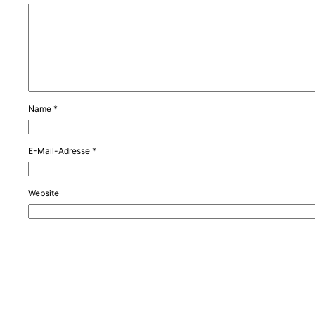
Name
*
E-Mail-Adresse
*
Website
Name, E-Mail-Adresse und Website in diesem Browser für meinen nä