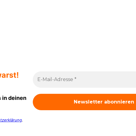
arst!
 in deinen
tzerklärung
.