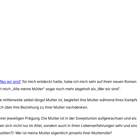
as wir sind“
für mich entdeckt hatte, habe ich mich sehr auf ihren neuen Roman „A
t mich „Alle meine Mütter“ sogar noch mehr abgeholt als „Wer wir sind“.
die mittlerweile selbst längst Mutter ist, begleitet ihre Mutter während ihres Kamp
ch über ihre Beziehung zu ihrer Mutter nachdenken.
rer jeweiligen Prägung. Die Mutter ist in der Sowjetunion aufgewachsen und als di
eiden sich nicht nur im Alter, sondern auch in ihren Lebenserfahrungen sehr und 
ollten?): Wer ist meine Mutter eigentlich jenseits ihrer Mutterrolle?