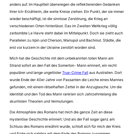
anders auf. Im Hauptteil überwiegen die reflektierenden Gedanken
ihrer Ich-Erzählerin, die weite Kreise ziehen. Ein Punkt, der sie immer
wieder beschäftigt, ist die sinnlose Zerstörung, die Krieg an
verschiedenen Orten hinterlässt. Das im Zweiten Weltkrieg völlig
zerbombte Le Havre steht dabei im Mittelpunkt. Doch sie zieht auch
Parallelen zu Irpin und Cherson, Mariupol und Bachmut. Städte, die
erst vor kurzem in der Ukraine zerstört worden sind.
Mich hat die Geschichte mit dem unbekannten toten Mann am
Strand sofort an den Fall des Somerton- Mann erinnert, ein recht
populärer und lange ungelöster
True-Crime Fall
aus Australien. Dort
wurde Ende der 40er Jahre von Passanten die Leiche eines Mannes
gefunden, mit einem rätselhaften Zettel in der Anzugtasche. Um die
Identität und den Tod des Mann rankten sich Jahrzehntelang die
skurrilsten Theorien und Vermutungen.
Die Atmosphäre des Romans hat mich die ganze Zeit an diese
mysteriöse Geschichte erinnert. Und als der Fall sogar ganz am
Schluss des Romans erwähnt wurde, schloß sich für mich der Kreis
und fügte sich nahtlos mit dem Ende des Romans zusammen.