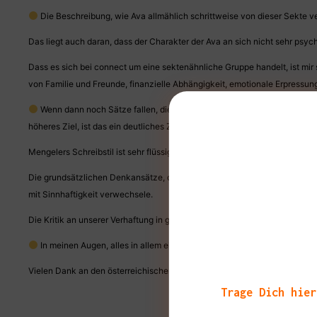
Die Beschreibung, wie Ava allmählich schrittweise von dieser Sekte ve
Das liegt auch daran, dass der Charakter der Ava an sich nicht sehr psycho
Dass es sich bei connect um eine sektenähnliche Gruppe handelt, ist mir
von Familie und Freunde, finanzielle Abhängigkeit, emotionale Erpressun
Wenn dann noch Sätze fallen, die die Auflösung des Individuums in der
höheres Ziel, ist das ein deutliches Zeichen für den fortgeschrittenen Wer
Mengelers Schreibstil ist sehr flüssig und lässt sich gut und sehr schnell l
Die grundsätzlichen Denkansätze, die Thea Mengeler gibt, finde ich gut. 
mit Sinnhaftigkeit verwechsele.
Die Kritik an unserer Verhaftung in gesellschaftlichen Konventionen, symbo
In meinen Augen, alles in allem ein süffiger Roman, der vielleicht mei
Vielen Dank an den österreichischen
leykam Verlag
für das digitale Lese
Trage Dich hier