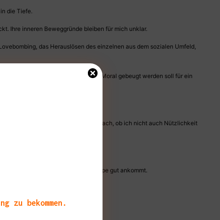
in die Tiefe.
rickt. Ihre inneren Beweggründe bleiben für mich unklar.
es Lovebombing, das Herauslösen des einzelnen aus dem sozialen Umfeld,
en. Wenn es Anzeichen gibt, dass die Moral gebeugt werden soll für ein
 ich mich ertappt und denke darüber nach, ob ich nicht auch Nützlichkeit
r eventuell bei einer jüngeren Zielgruppe gut ankommt.
ang zu bekommen.