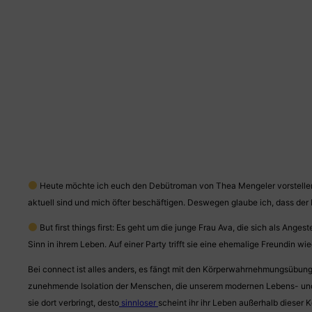
Heute möchte ich euch den Debütroman von Thea Mengeler vorstellen, 
aktuell sind und mich öfter beschäftigen. Deswegen glaube ich, dass de
But first things first: Es geht um die junge Frau Ava, die sich als An
Sinn in ihrem Leben. Auf einer Party trifft sie eine ehemalige Freundin wie
Bei connect ist alles anders, es fängt mit den Körperwahrnehmungsübunge
zunehmende Isolation der Menschen, die unserem modernen Lebens- und Arb
sie dort verbringt, desto
sinnloser
scheint ihr ihr Leben außerhalb dieser