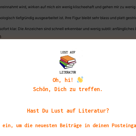
reinnahmt wird, wirken auf mich ein wenig klischeehaft und gehen mir zu wenig 
logisch tiefgründig ausgearbeitet ist. Ihre Figur bleibt sehr blass und platt gest
 sofort klar. Die Anzeichen sind schnell erkennbar und wenig subtil: anfänglich
g.
 Gemeinschaft propagieren, klingeln bei mir schon recht deutlich die Alarmglock
tverfall der Gruppe.
esen, ist aber auch ohne literarische Finessen.
Gerade bei dem Punkt, dass Arbeit zu einer Art Ersatzreligion geworden ist, fühle
Oh, hi!
Schön, Dich zu treffen.
lisiert in der Figur der Tante Gela, hat mir auch gut gefallen.
nen Geschmack trotz der interessanten Thematik nicht wirklich getroffen hat, abe
Hast Du Lust auf Literatur?
exemplar!
 ein, um die neuesten Beiträge in deinen Posteing