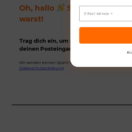
Oh, hallo
Schön, das du d
warst!
Trag dich ein, um regelmäßig tolle Buch
deinen Posteingang zu bekommen.
Wi
Wir senden keinen Spam! Erfahre mehr in unserer
Datenschutzerklärung
.