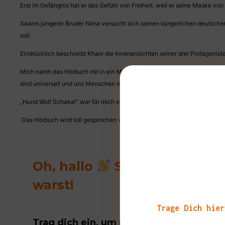
Erst im Gefängnis hat er das Gefühl von Freiheit, weil er seine Maske vo
Saams jüngerer Bruder Nima versucht sich seinen bürgerlichen deutschen
soll.
Eindrücklich beschreibt Khani die Innenansichten seiner drei Protagoniste
Mich nahm das Hörbuch mit in ein Milieu, mit dem ich wenig Berührungs
sind universell und uns Menschen eigen.
„Hund Wolf Schakal“ war für mich ein starker und fesselnder Roman.
Das Hörbuch wird toll gesprochen von
Raschid Daniel Sidgi
und erschien
Oh, hallo
Schön, das du d
warst!
Trage Dich hier
Trag dich ein, um regelmäßig tolle Buch