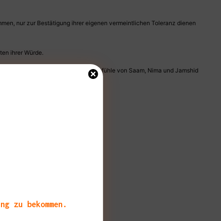
men, nur zur Bestätigung ihrer eigenen vermeintlichen Toleranz dienen
ten ihrer Würde.
nken brachte. Denn die Wünsche und Gefühle von Saam, Nima und Jamshid
ang zu bekommen.