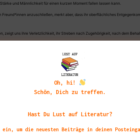
n Stärke und Männlichkeit für einen kurzen Moment fallen lassen kann.
 Freund*innen anzuschließen, merkt aber, dass ihr oberflächliches Entgegenkom
n, zeigt uns ihre Verletzlichkeit, ihr Streben nach Zugehörigkeit, nach dem Behal
punkte habe. Es ist die Stärke von Khanis Schreibkunst, die mich zum Nachde
 bei
The AOS.
Oh, hi!
Schön, Dich zu treffen.
a
Hast Du Lust auf Literatur?
 ein, um die neuesten Beiträge in deinen Posteing
tipps in