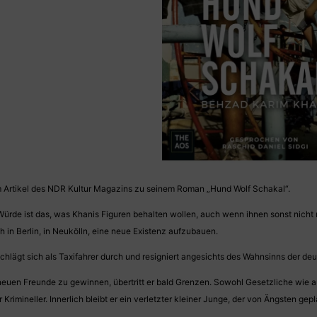
em Artikel des NDR Kultur Magazins zu seinem Roman „Hund Wolf Schakal“.
rde ist das, was Khanis Figuren behalten wollen, auch wenn ihnen sonst nicht me
h in Berlin, in Neukölln, eine neue Existenz aufzubauen.
chlägt sich als Taxifahrer durch und resigniert angesichts des Wahnsinns der de
euen Freunde zu gewinnen, übertritt er bald Grenzen. Sowohl Gesetzliche wie a
rimineller. Innerlich bleibt er ein verletzter kleiner Junge, der von Ängsten gepla