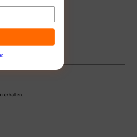
ng
.
u erhalten.