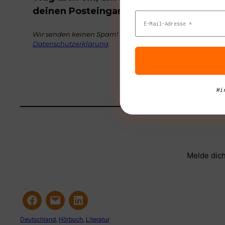
deinen Posteingang zu bekommen.
Wir senden keinen Spam! Erfahre mehr in unserer
Datenschutzerklärung
.
Wi
Melde dich
Deutschland
, 
Hörbuch
, 
Literatur