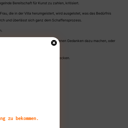
lnde Bereitschaft für Kunst zu zahlen, kritisiert.
u, die in der Villa herumgeistert, wird ausgelotet, was das Bedürfnis
durch und überlässt sich ganz dem Schaffensprozess.
n.
 ausmacht. So konnte ich mir meine eigenen Gedanken dazu machen, oder
st gemacht, das Buch für Euch zu entdecken.
ang zu bekommen.