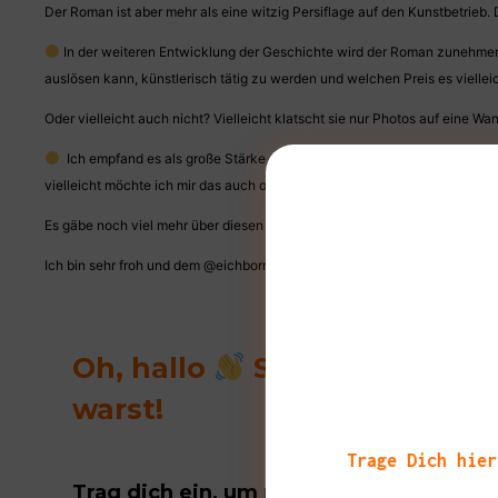
Der Roman ist aber mehr als eine witzig Persiflage auf den Kunstbetrieb.
In der weiteren Entwicklung der Geschichte wird der Roman zunehmend t
auslösen kann, künstlerisch tätig zu werden und welchen Preis es vielle
Oder vielleicht auch nicht? Vielleicht klatscht sie nur Photos auf eine W
Ich empfand es als große Stärke des Romans und den Grund warum er m
vielleicht möchte ich mir das auch offen halten.
Es gäbe noch viel mehr über diesen vielschichtigen Roman zu sagen, der 
Ich bin sehr froh und dem @eichbornverlag wirklich dankbar, dass dieses
Oh, hallo
Schön, das du d
warst!
Trage Dich hier
Trag dich ein, um regelmäßig tolle Buch