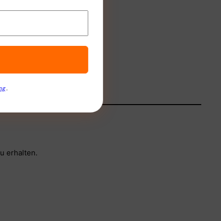
ng
.
u erhalten.