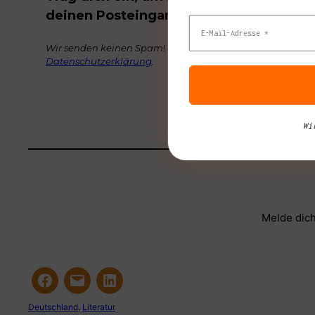
deinen Posteingang zu bekommen.
Wir senden keinen Spam! Erfahre mehr in unserer
Datenschutzerklärung
.
Wi
Melde dich
Deutschland
, 
Literatur