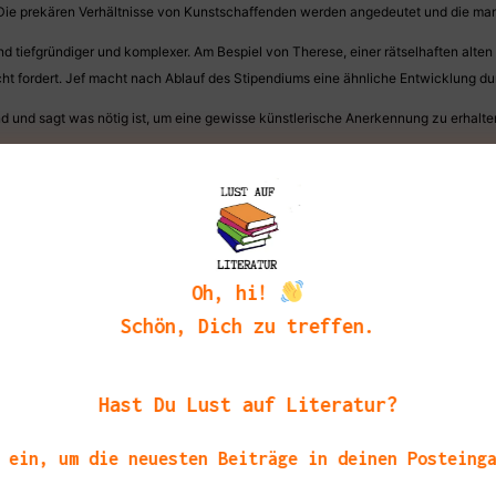
 Die prekären Verhältnisse von Kunstschaffenden werden angedeutet und die mange
iefgründiger und komplexer. Am Bespiel von Therese, einer rätselhaften alten Fra
icht fordert. Jef macht nach Ablauf des Stipendiums eine ähnliche Entwicklung 
and und sagt was nötig ist, um eine gewisse künstlerische Anerkennung zu erhalte
ir ausnehmend gut gefallen hat, das es offen bleibt, was gute Kunst wirklich
mich wunderbar unterhalten hat. Ich hoffe meine kleine Vorstellung hat Euch Lu
 tolle Rezessionsexemplar den Weg in meinen Briefkasten gefunden hat.
Oh, hi!
Schön, Dich zu treffen.
a
Hast Du Lust auf Literatur?
 ein, um die neuesten Beiträge in deinen Posteing
tipps in