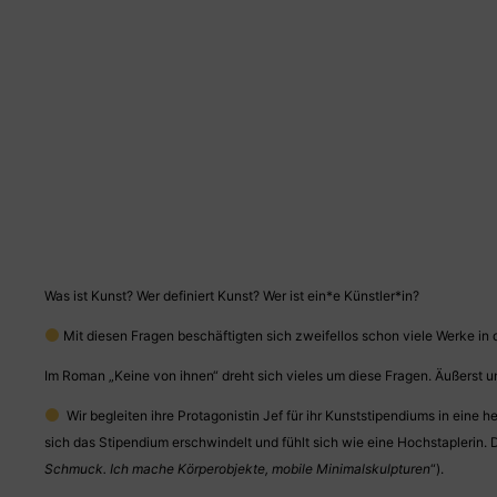
Was ist Kunst? Wer definiert Kunst? Wer ist ein*e Künstler*in?
Mit diesen Fragen beschäftigten sich zweifellos schon viele Werke in 
Im Roman „Keine von ihnen“ dreht sich vieles um diese Fragen. Äußerst u
Wir begleiten ihre Protagonistin Jef für ihr Kunststipendiums in eine
sich das Stipendium erschwindelt und fühlt sich wie eine Hochstaplerin. D
Schmuck. Ich mache Körperobjekte, mobile Minimalskulpturen
“).