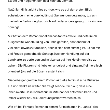
Städte und Regionen der Insel kennenzulernen.
Natürlich (!!) ist nicht alles so nice, wie es auf den ersten Blick
scheint, denn eine dunkle, längst überwunden geglaubte, toxisch
maskuline Bedrohung baut sich auf…oder anders gesagt …Incels are
coming!
Mir hat an dem Roman vor allem das fantasievolle und detailreich
ausgestalte Worldbuilding von Ebria gefallen, das tendenziell
vielleicht etwas zu utopisch, aber in sich sehr stimmig ist. Es hat mir
viel Freude gemacht, die Schauplätze der Handlung auf der
Landkarte zu verfolgen und mit Lahea auf ihre Heldinnenreise zu
gehen. Die Figuren sind liebevoll angelegt und einwandfrei moralisch
orientiert (bis auf die Bösen versteht sich).
Niederberger greift in ihrem Roman aktuelle feministische Diskurse
auf und denkt sie weiter. Sie zeigt sehr deutlich auf, dass eine
lebenswerte Gesellschaft nur im Miteinander entstehen kann und
immer wieder neu diskutiert und justiert werden muss.
Wie oft bei Fantasy Romanen kommt für mich auch in „Lahea“ das