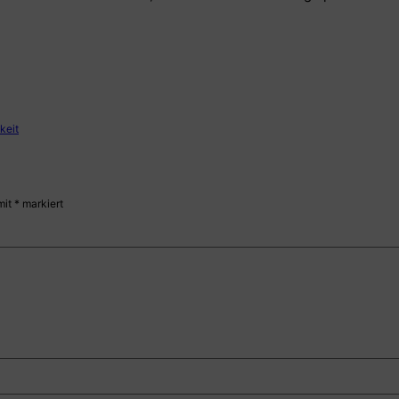
keit
mit
*
markiert