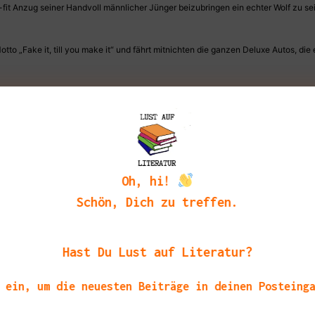
fit Anzug seiner Handvoll männlicher Jünger beizubringen ein echter Wolf zu s
o „Fake it, till you make it“ und fährt mitnichten die ganzen Deluxe Autos, die 
ist genau am Puls der Zeit. In meinen Augen die starke Seite des Romans: die gez
lüten aus dem Netz kennt und mögt, die findet ihr auch in seinem Roman wieder.
st sich gut an und macht neugierig, wie die Handlung sich entwickelt. Nur ist ma
en, nachdem das Setting zu genüge ausgebreitet wurde, ist Hotz nach immer beim
Oh, hi!
Schön, Dich zu treffen.
tellen, wie ich sie von El Hotzo liebe, im Gedächtnis, als wegen der eigentlichen
tem Potential in der Handlungsführung. Hat Spaß gemacht! Bitte mehr.
Hast Du Lust auf Literatur?
ger*innen Aktion diesen Roman lesen durfte!
 ein, um die neuesten Beiträge in deinen Posteing