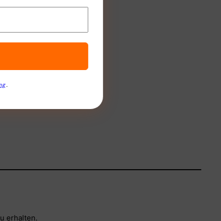
ng
.
u erhalten.