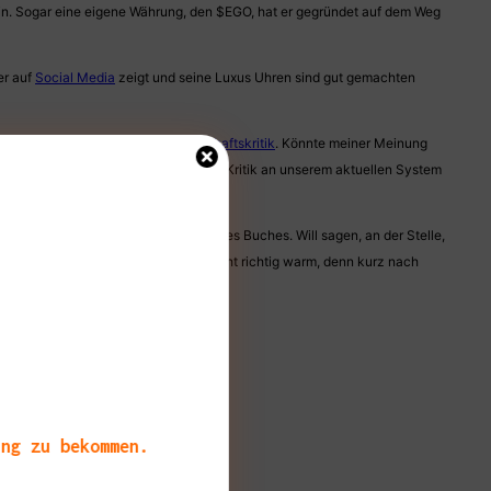
ein. Sogar eine eigene Währung, den $EGO, hat er gegründet auf dem Weg
er auf
Social Media
zeigt und seine Luxus Uhren sind gut gemachten
ielt eingesetzte pointierte
Gesellschaftskritik
. Könnte meiner Meinung
 Besonders mochte ich die zeitgemäße Kritik an unserem aktuellen System
n/frau da schon im letzten Drittel des Buches. Will sagen, an der Stelle,
 Aufwärmen. Und Spoiler: er wird nicht richtig warm, denn kurz nach
 Handlung.
ang zu bekommen.