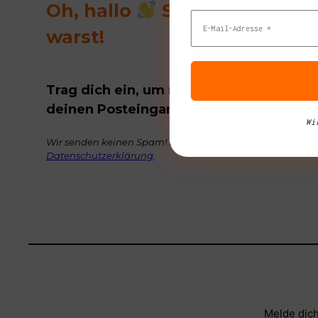
Oh, hallo
Schön, das du d
warst!
Trag dich ein, um regelmäßig tolle Buch
deinen Posteingang zu bekommen.
Wi
Wir senden keinen Spam! Erfahre mehr in unserer
Datenschutzerklärung
.
Melde dich