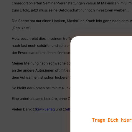
choreographierten Seminar-Veranstaltungen versucht Maximilian im Slim-
zum Erfolg, jetzt muss seine Gefolgschaft nur noch Investoren werben….
Die Sache hat nur einen Hacken, Maximilian Krach lebt ganz nach dem Mott
„Replikate“.
Hotz beschreibt dies in seinem treffsicheren und unterhaltsamen Stil und 
nach fast noch schärfer und spitzer ausfallen. Und wenn ihr El Hotzos B
der Erwerbsarbeit mit ihren sinnlosen Auswüchsen.
Meiner Meinung nach schwächelt der Roman in der Story. Ja, der Anfang läs
an der andere Autor:innen oft mit einer Verdichtung der Handlung beginn
dem Aufwärmen ist schon lockerer Cool down angesagt.
So bleibt der Roman bei mir im Rückblick eher auf Grund der pointierten S
Eine unterhaltsame Lektüre, ohne Zweifel, mit einem gewissen verschenk
Vielen Dank @
kiwi-verlag
und @
elhotzo
, dass ich im Rahmen eurer Blog
Trage Dich hier