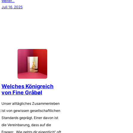
Weiter…
Juli 16, 2025
Welches Königreich
von Fine Gråbøl
Unser alltägliches Zusammenleben
t
ist von gewissen gesellschaftlichen
Standards geprägt. Einer davon ist
die Vereinbarung, dass auf die
Fragen: „Wie gehts dir eigentlich“ oft