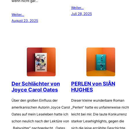
wenn nicht gar…
Weiter…
Juli 28, 2025
Weiter…
August 23, 2025
Der Schlächter von
PERLEN von SIÂN
Joyce Carol Oates
HUGHES
Über den großen Einfluss der
Dieser kleine wunderbare Roman
amerikanischen Autorin Joyce Carol
„Perlen“ hatte es unfairerweise nich
Oates auf mein Leseleben hatte ich
leicht bei mir. Die laute Konkurrenz
schon neulich nach der Lektüre von
starker Lesehighlights, gegen die
„Babysitter“ nachgedacht. Oates
sich die leise erzählte Geschichte