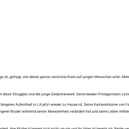
s ist, gefragt, wie dieser ganze verrückte Kram auf jungen Menschen wirkt. Mei
k in diese Struggles und die junge Gedankenwelt. Seine beiden Protagonisten Levi
längeren Aufenthalt in LA jetzt wieder zu Hause ist. Seine Karriereträume von Fa
jüngerer Bruder während seiner Abwesenheit verändert hat und seine Leben mittler
t, ihre Mutter kümmert sich nicht um sie und ihr Vater ist bereits tot. Beide v