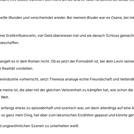
.
heiße Wunden und verschwindet wieder. Bei meinem Bruder war es Oxana, bei mir
einer Erotikinfluencerin, viel Geld überwiesen hat und sie danach Schluss gemacht
beschaffen.
ngelt es in dem Roman nicht. Ob es jetzt der Pornodreh ist, bei dem Levin seinen
 Realität vorstellen.
Sexindustrie vorherrscht, setzt Theresia analoge echte Freundschaft und Verbindli
ie meine ist, die aber mit der gleichen Verlorenheit zu kämpfen hat, wie schon di
 Welt.
ir anfangs etwas zu episodenhaft und szenisch war, um dann allerdings auf eine 
so ganz mein Ding, hat aber zum lakonischen Erzählton gepasst und könnte gen
und ungewöhnlichen Szenen zu unterhalten weiß.