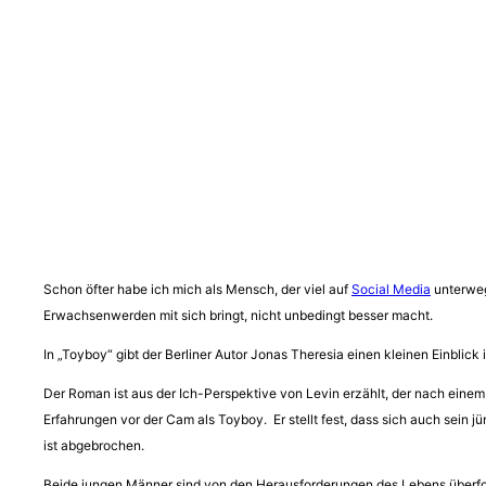
Schon öfter habe ich mich als Mensch, der viel auf
Social Media
unterweg
Erwachsenwerden mit sich bringt, nicht unbedingt besser macht.
In „Toyboy“ gibt der Berliner Autor Jonas Theresia einen kleinen Einblic
Der Roman ist aus der Ich-Perspektive von Levin erzählt, der nach einem 
Erfahrungen vor der Cam als Toyboy. Er stellt fest, dass sich auch sein 
ist abgebrochen.
Beide jungen Männer sind von den Herausforderungen des Lebens überforder