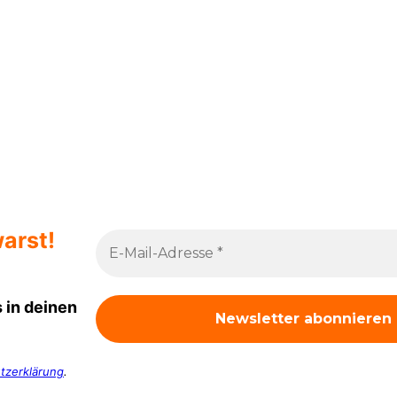
arst!
 in deinen
tzerklärung
.