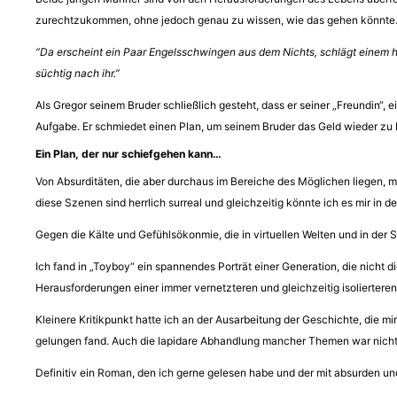
zurechtzukommen, ohne jedoch genau zu wissen, wie das gehen könnte
“Da erscheint ein Paar Engelsschwingen aus dem Nichts, schlägt einem 
süchtig nach ihr.”
Als Gregor seinem Bruder schließlich gesteht, dass er seiner „Freundin“, 
Aufgabe. Er schmiedet einen Plan, um seinem Bruder das Geld wieder zu 
Ein Plan, der nur schiefgehen kann…
Von Absurditäten, die aber durchaus im Bereiche des Möglichen liegen, ma
diese Szenen sind herrlich surreal und gleichzeitig könnte ich es mir in der
Gegen die Kälte und Gefühlsökonmie, die in virtuellen Welten und in der 
Ich fand in „Toyboy“ ein spannendes Porträt einer Generation, die nicht d
Herausforderungen einer immer vernetzteren und gleichzeitig isolierteren
Kleinere Kritikpunkt hatte ich an der Ausarbeitung der Geschichte, die m
gelungen fand. Auch die lapidare Abhandlung mancher Themen war nicht 
Definitiv ein Roman, den ich gerne gelesen habe und der mit absurden 