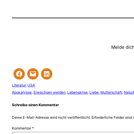
Melde dich
Literatur
, 
USA
Apokalypse
, 
Erwachsen werden
, 
Lebenskrise
, 
Liebe
, 
Mutterschaft
, 
Natur
Schreibe einen Kommentar
Deine E-Mail-Adresse wird nicht veröffentlicht.
Erforderliche Felder sind 
Kommentar
*