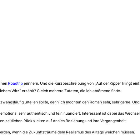
einen
Roadtrip
erinnern. Und die Kurzbeschreibung von „Auf der Kippe“ klingt ein
chem Witz“ erzählt? Gleich mehrere Zutaten, die ich abtörnend finde.
t zwangsläufig urteilen sollte, denn ich mochten den Roman sehr, sehr gerne. Und
motional sehr authentisch und fein nuanciert. Interessant ist dabei das Wechs
den zeitlichen Rückblicken auf Annies Beziehung und ihre Vergangenheit.
rwerden, wenn die Zukunftsträume dem Realismus des Alltags weichen müssen.