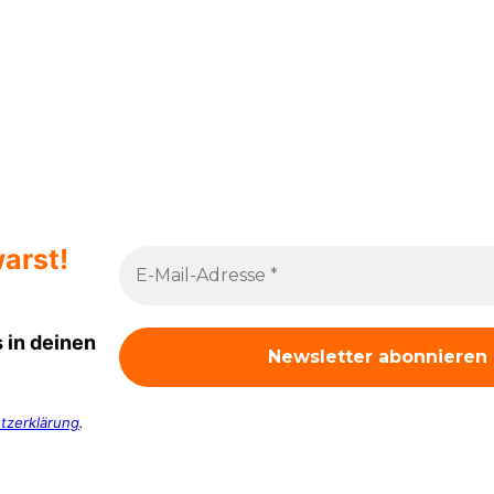
arst!
 in deinen
tzerklärung
.