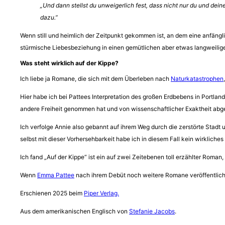
„Und dann stellst du unweigerlich fest, dass nicht nur du und dei
dazu.”
Wenn still und heimlich der Zeitpunkt gekommen ist, an dem eine anfäng
stürmische Liebesbeziehung in einen gemütlichen aber etwas langweilig
Was steht wirklich auf der Kippe?
Ich liebe ja Romane, die sich mit dem Überleben nach
Naturkatastrophen
Hier habe ich bei Pattees Interpretation des großen Erdbebens in Portland
andere Freiheit genommen hat und von wissenschaftlicher Exaktheit abge
Ich verfolge Annie also gebannt auf ihrem Weg durch die zerstörte Stadt
selbst mit dieser Vorhersehbarkeit habe ich in diesem Fall kein wirkliches
Ich fand „Auf der Kippe“ ist ein auf zwei Zeitebenen toll erzählter Roman, 
Wenn
Emma Pattee
nach ihrem Debüt noch weitere Romane veröffentlicht,
Erschienen 2025 beim
Piper Verlag.
Aus dem amerikanischen Englisch von
Stefanie Jacobs
.