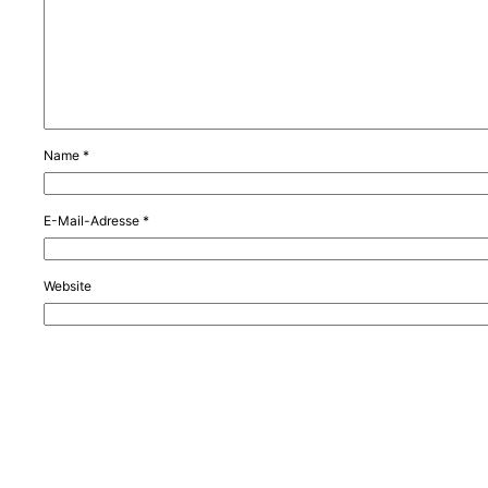
Name
*
E-Mail-Adresse
*
Website
Name, E-Mail-Adresse und Website in diesem Browser für meinen nä