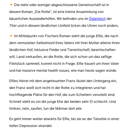
Die mehr oder weniger abgeschlossene Gemeinschaft ist in
diesem Roman „Die Rotte“, ist eine kleine Ansammlung von
bäuerlichen Aussiedlerhöfen. Wir befinden uns im
Österreich
der
70er und in diesem ländlichen Umfeld ticken die Uhren noch anders.
Im Mittelpunkt von Fischers Roman steht die junge Elfie, die nach
dem vermuteten Selbstmord ihres Vaters mit ihrer Mutter alleine ihren
ländlichen Hof, inklusive Felder und Tierwirtschaft, bewirtschaften
will. Land verkaufen, an die Rotte, die sich schon um das saftige
Filetstück sammelt, kommt nicht in Frage. Elfie trauert um ihren Vater
und hat massive mental health issues, wie man heute sagen würde.
Elfies Heirat mit dem angeheuerten Franz läutet den Untergang ein,
den Franz weiß sich nicht in der Rotte zu integrieren und hat
hochfliegende Pläne für den Hof, die zum Scheitern verurteilt sind.
Schnell steht es um die junge Ehe der beiden sehr (!) schlecht. Und
trinken, nein, saufen, tun die Männer dort alle.
Es geht immer weiter abwärts für Elfie, bis sie an der Talsohle in einer
tiefen Depression strandet.