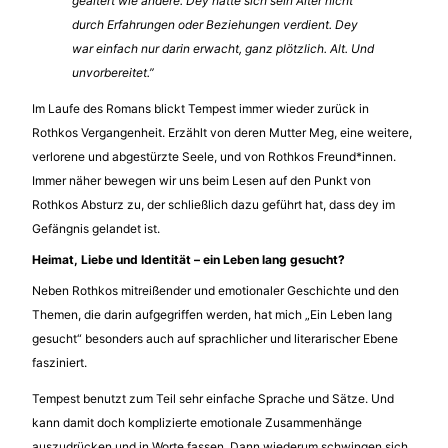
gealtert wie andere. Dey hatte sich sein Alter nicht
durch Erfahrungen oder Beziehungen verdient. Dey
war einfach nur darin erwacht, ganz plötzlich. Alt. Und
unvorbereitet.”
Im Laufe des Romans blickt Tempest immer wieder zurück in
Rothkos Vergangenheit. Erzählt von deren Mutter Meg, eine weitere,
verlorene und abgestürzte Seele, und von Rothkos Freund*innen.
Immer näher bewegen wir uns beim Lesen auf den Punkt von
Rothkos Absturz zu, der schließlich dazu geführt hat, dass dey im
Gefängnis gelandet ist.
Heimat, Liebe und Identität – ein Leben lang gesucht?
Neben Rothkos mitreißender und emotionaler Geschichte und den
Themen, die darin aufgegriffen werden, hat mich „Ein Leben lang
gesucht“ besonders auch auf sprachlicher und literarischer Ebene
fasziniert.
Tempest benutzt zum Teil sehr einfache Sprache und Sätze. Und
kann damit doch komplizierte emotionale Zusammenhänge
auszudrücken und in Worte fassen. Dann wiederum schwingen sich