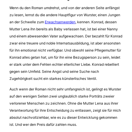
Wenn du den Roman umdrehst, und von der anderen Seite anfängst
zu lesen, lernst du die andere Hauptfigur von Wurster, einen Jungen
an der Schwelle zum
Erwachsenwerden
, kennen. Konrad, dessen
Mutter Lena ihn bereits als Baby verlassen hat, ist bei einer Nanny
und einem abwesenden Vater aufgewachsen. Der bezahlt für Konrad
zwar eine treuere und noble Internatsausbildung, ist aber ansonsten
für ihn emotional nicht verfügbar. Und obwohl seine Pflegemutter für
Konrad alles getan hat, um für ihn eine Bezugsperson zu sein, leidet
er stark unter dem Fehlen echter elterlicher Liebe. Konrad rebelliert
gegen sein Umfeld. Seine Angst und seine Suche nach
Zugehörigkeit sucht ein starkes künsterlisches Ventil.
Auch wenn der Roman nicht sehr umfangreich ist, gelingt es Wurster
auf den wenigen Seiten zwei unglaublich starke Porträts zweier
verlorener Menschen zu zeichnen. Ohne die Mutter Lena aus ihrer
Verantwortung für ihre Entscheidung zu entlassen, zeigt sie für mich
absolut nachvollziehbar, wie es zu dieser Entwicklung gekommen
ist. Und wer den Preis dafür zahlen muss.