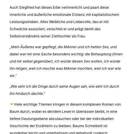
Auch Siegfried hat dieses Erbe verinnerlicht und paart diese
innerliche und äußerliche emotionale Distanz mit kapitalistischem
Leistungsstreben. Alles Weibliche und Liebevolle, das er mit
Schwäche assoziiert, verachtet er und prägt damit das
Selbstverständnis seiner Ziehtochter als Frau.
„Mein Äußeres war gepflegt, die Männer und ich hatten Sex, und
dabei war mir eine Sache besonders wichtig: die Behauptung (ihnen
und mir selbst gegenüber), ich würde diesen Sex wollen, ich würde
ihn mögen, weil ich mochte was Männer mochten, weil ich war wie
sie.“
„Wie sehr ich die Dinge durch seine Augen sah, wie sehr ich durch
ihn hindurch dachte.“
Viele wichtige Themen klingen in diesem komplexen Roman von
Baum durch, wobei es der/dem Leser:in überlassen bleibt, in eine
tiefere Deutungsebene abzutauchen oder bei der individuellen
Geschichte der Erzählerin zu bleiben. Baums Schreibstil ist
wunderbar leicht und unterhaltsam und gehaltvoll zugleich.