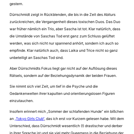
gestern.
Dürrschmidt zeigt in Rückblenden, die bis in die Zeit des Abiturs
zurückreichen, die Vergangenheit dieses toxischen Duos. Das Duo
war früher nämlich ein Trio, aber Sascha ist tot. Klar natürlich, dass
die Umstände von Saschas Tod erst ganz zum Schluss gelüftet
werden, was sich nicht nur spannend anhört, sondern ich auch so
empfinde. Klar natürlich auch, dass Laika und Trice nicht so ganz
unbeteiligt an Saschas Tod sind.
Aber Dürrschmidts Fokus liegt gar nicht auf der Auflösung dieses
Rätsels, sondern auf der Beziehungsdynamik der beiden Frauen.
Sie nimmt sich viel Zeit, um tief in die Psyche und die
Gedankenwelten ihrer kaputten und orientierungslosen Figuren
einzutauchen.
Insofern erinnert mich „Sommer der schlafenden Hunde“ ein bißchen
an
„Tokyo Girls Club“
, das ich erst vor Kurzem gelesen habe. Mit dem
Unterschied, dass Dürrschmidt wesentlich (!) drastischer und derber
in ihrer Sprache ist und sie viel mehr Queerness in die Beziehung der