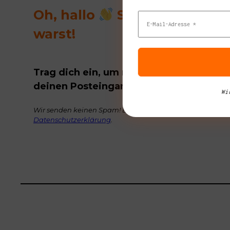
Oh, hallo
Schön, das du d
warst!
Trag dich ein, um regelmäßig tolle Buch
deinen Posteingang zu bekommen.
Wi
Wir senden keinen Spam! Erfahre mehr in unserer
Datenschutzerklärung
.