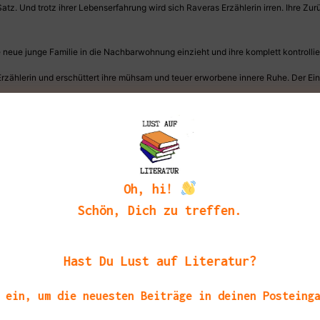
atz. Und trotz ihrer Lebenserfahrung wird sich Raveras Erzählerin irren. Ihre Zu
e neue junge Familie in die Nachbarwohnung einzieht und ihre komplett kontrolli
Erzählerin und erschüttert ihre mühsam und teuer erworbene innere Ruhe. Der Ein
Vergangheit und auch in der Zukunft liegen. Damit erzeugt Lidia Ravera eine ungla
ss birgt für mich wahrhaft katharsische Momente.
Hörbuch wirklich sehr gut gefallen und wunderbare Stunden bereitet und wenn eu
Oh, hi!
Schön, Dich zu treffen.
nsches nach einem Hörexemplars!
Hast Du Lust auf Literatur?
 ein, um die neuesten Beiträge in deinen Posteing