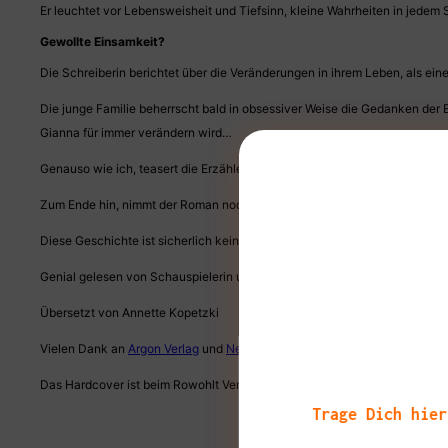
Er leuchtet vor Lebensweisheit und Tiefsinn, kleine Wahrheiten in jedem S
Gewollte Einsamkeit?
Die Schreiberin berichtet über die Veränderungen in ihrem Leben, als ein
Die junge Familie beherrscht bald in obsessiver Weise die Gedanken der 
Gianna für immer verändern wird…
Genauso wie ich, teasert die Erzählerin öfter Ereignisse an, die in ihrer 
Zum Ende hin, nimmt der Roman noch mal richtig Fahrt auf und der Schlu
Diese Geschichte ist sicherlich kein Fall für jede*n, doch mir hat das 
Genial gelesen von Schauspielerin und Sprecherin
Tessa Mittelstaedt
.
Übersetzt von Annette Kopetzki
Vielen Dank an
Argon Verlag
und
NetGalley
für die Erfüllung meines Wu
Das Hardcover ist beim Rowohlt Verlag erschienen.
Trage Dich hier