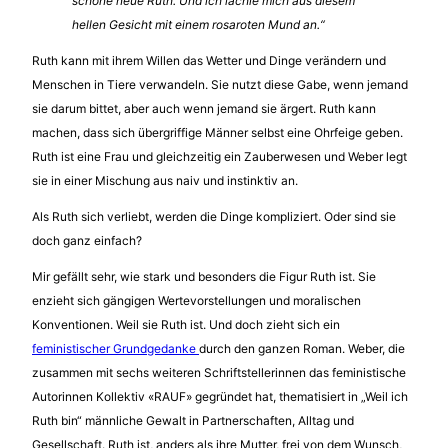
schöne neue Ruth. Und ich lächle mich aus diesem
hellen Gesicht mit einem rosaroten Mund an.“
Ruth kann mit ihrem Willen das Wetter und Dinge verändern und
Menschen in Tiere verwandeln. Sie nutzt diese Gabe, wenn jemand
sie darum bittet, aber auch wenn jemand sie ärgert. Ruth kann
machen, dass sich übergriffige Männer selbst eine Ohrfeige geben.
Ruth ist eine Frau und gleichzeitig ein Zauberwesen und Weber legt
sie in einer Mischung aus naiv und instinktiv an.
Als Ruth sich verliebt, werden die Dinge kompliziert. Oder sind sie
doch ganz einfach?
Mir gefällt sehr, wie stark und besonders die Figur Ruth ist. Sie
enzieht sich gängigen Wertevorstellungen und moralischen
Konventionen. Weil sie Ruth ist. Und doch zieht sich ein
feministischer Grundgedanke
durch den ganzen Roman. Weber, die
zusammen mit sechs weiteren Schriftstellerinnen das feministische
Autorinnen Kollektiv «RAUF» gegründet hat, thematisiert in „Weil ich
Ruth bin“ männliche Gewalt in Partnerschaften, Alltag und
Gesellschaft. Ruth ist, anders als ihre Mutter, frei von dem Wunsch,