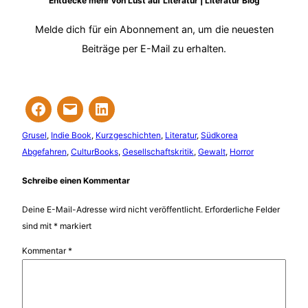
Entdecke mehr von Lust auf Literatur | Literatur Blog
Melde dich für ein Abonnement an, um die neuesten
Beiträge per E-Mail zu erhalten.
Grusel
, 
Indie Book
, 
Kurzgeschichten
, 
Literatur
, 
Südkorea
Abgefahren
, 
CulturBooks
, 
Gesellschaftskritik
, 
Gewalt
, 
Horror
Schreibe einen Kommentar
Deine E-Mail-Adresse wird nicht veröffentlicht.
Erforderliche Felder
sind mit
*
markiert
Kommentar
*