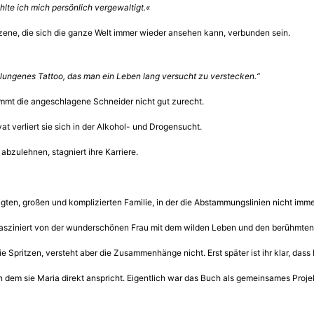
lte ich mich persönlich vergewaltigt.«
Szene, die sich die ganze Welt immer wieder ansehen kann, verbunden sein.
sslungenes Tattoo, das man ein Leben lang versucht zu verstecken.“
mt die angeschlagene Schneider nicht gut zurecht.
vat verliert sie sich in der Alkohol- und Drogensucht.
bzulehnen, stagniert ihre Karriere.
gten, großen und komplizierten Familie, in der die Abstammungslinien nicht immer
t fasziniert von der wunderschönen Frau mit dem wilden Leben und den berühmten
ie Spritzen, versteht aber die Zusammenhänge nicht. Erst später ist ihr klar, das
n dem sie Maria direkt anspricht. Eigentlich war das Buch als gemeinsames Projekt