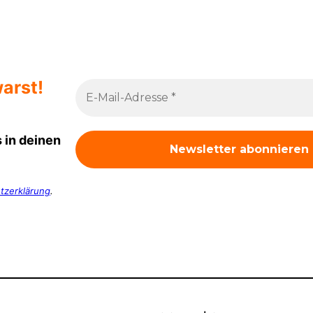
arst!
 in deinen
tzerklärung
.