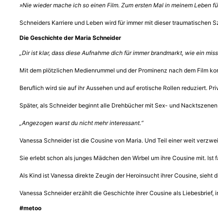
»Nie wieder mache ich so einen Film. Zum ersten Mal in meinem Leben füh
Schneiders Karriere und Leben wird für immer mit dieser traumatischen 
Die Geschichte der Maria Schneider
„Dir ist klar, dass diese Aufnahme dich für immer brandmarkt, wie ein mi
Mit dem plötzlichen Medienrummel und der Prominenz nach dem Film kom
Beruflich wird sie auf ihr Aussehen und auf erotische Rollen reduziert. Pri
Später, als Schneider beginnt alle Drehbücher mit Sex- und Nacktszenen a
„Angezogen warst du nicht mehr interessant.“
Vanessa Schneider ist die Cousine von Maria. Und Teil einer weit verzwei
Sie erlebt schon als junges Mädchen den Wirbel um ihre Cousine mit. Is
Als Kind ist Vanessa direkte Zeugin der Heroinsucht ihrer Cousine, sieht d
Vanessa Schneider erzählt die Geschichte ihrer Cousine als Liebesbrief, i
#metoo