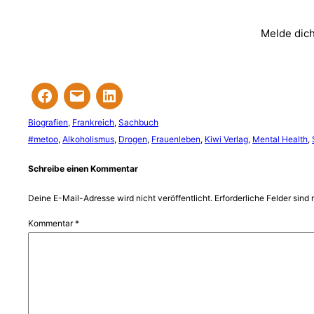
Melde dich
Biografien
, 
Frankreich
, 
Sachbuch
#metoo
, 
Alkoholismus
, 
Drogen
, 
Frauenleben
, 
Kiwi Verlag
, 
Mental Health
, 
Schreibe einen Kommentar
Deine E-Mail-Adresse wird nicht veröffentlicht.
Erforderliche Felder sind 
Kommentar
*