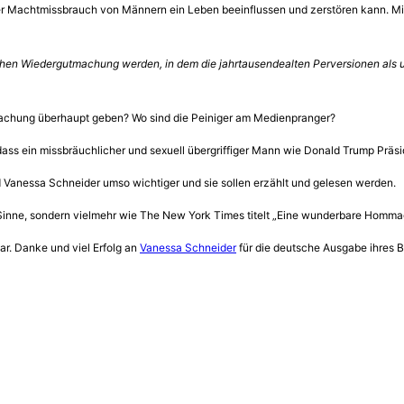
 der Machtmissbrauch von Männern ein Leben beeinflussen und zerstören kann. Mi
ischen Wiedergutmachung werden, in dem die jahrtausendealten Perversionen als
machung überhaupt geben? Wo sind die Peiniger am Medienpranger?
e, dass ein missbräuchlicher und sexuell übergriffiger Mann wie Donald Trump Prä
 Vanessa Schneider umso wichtiger und sie sollen erzählt und gelesen werden.
n Sinne, sondern vielmehr wie The New York Times titelt „Eine wunderbare Homma
. Danke und viel Erfolg an
Vanessa Schneider
für die deutsche Ausgabe ihres 