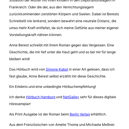
Situation der Mütter mit ihren Kindern in den Deportationslagern in
Frankreich. Oder die der, aus den Vernichtungslagern
zurückkommenden zerstörten Körpern und Seelen. Dabei ist Berests
Schreibstil nie lenkend, sondern bewahrt eine neutrale Distanz, die
umso mehr Kraft entfaltet, da sich meine Gefühle aus meiner eigener
Vorstellungskraft nähren können.
Anne Berest schreibt mit ihrem Roman gegen das Vergessen. Eine
Geschichte, die mir tief unter die Haut geht und so bei mir für lange
bleiben wird!
Das Hörbuch wird von
Simone Kabst
in einer Art gelesen, dass ich
fast glaube, Anne Berest selbst erzählt mir diese Geschichte.
Ein Erlebnis und eine unbedingte Hörbuchempfehlung!
Ich danke
Hörbuch Hamburg
und
NetGalley
sehr für dieses digitale
Hörexemplar!
Als Print Ausgabe ist der Roman beim
Berlin Verlag
erhältlich.
Aus dem Französischen von Amelie Thoma und Michaela Meßner.