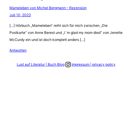
Mameleben von Michel Bergmann – Rezension
Juli 10, 2023
[…] Hörbuch „Mameleben“ reiht sich für mich zwischen „Die
Postkarte“ von Anne Berest und „I`m glad my mom died“ von Jenette
McCurdy ein und ist doch komplett anders […]
Antworten
Link zum Instagram Account
Lust auf Literatur | Buch Blog
Impressum | privacy policy