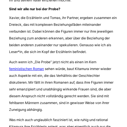
ihr und seinem Vater einziehen möchte.
Sind wir alle nur bei der Probe?
Xavier, die Erzählerin und Tomas, ihr Partner, ergeben zusammen ein
Dreieck, das mit komplexen Beziehungsfäden miteinander
verbunden ist. Dabei können die Figuren immer nur ihre jeweiligen
Beziehung zum anderen erkennen, aber über die Beziehung der
beiden anderen zueinander nur spekulieren. Genauso wie ich als
Leser*in, die sich im Kopf der Erzählerin befindet.
Auch wenn ich „Die Probe“ jetzt nicht als einen im Kern
feministischen Roman
sehen würde, baut Kitamura immer wieder
auch Aspekte mit ein, die das Verhältnis der Geschlechter
diskutieren. Mir fällt in ihren Romanen auf, dass ihre Figuren immer
sehr emanzipiert und unabhängig wirkende Frauen sind, die aber
diesem Anspruch nicht vollständig gerecht werden. Sie sind mit
fehlbaren Männern zusammen, sind in gewisser Weise von ihrer
Zuneigung abhängig.
Was mich auch unglaublich fasziniert ist, wie ruhig und rational
Kitamura ihre Erzählerin anlegt, was aber eigentlich auch nur die