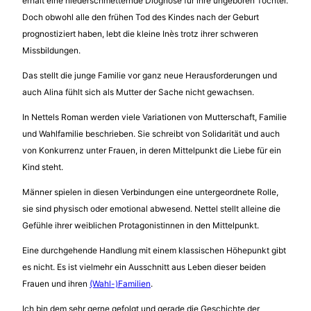
erhält eine niederschmetternde Diognose für ihre ungeboren Tochter.
Doch obwohl alle den frühen Tod des Kindes nach der Geburt
prognostiziert haben, lebt die kleine Inès trotz ihrer schweren
Missbildungen.
Das stellt die junge Familie vor ganz neue Herausforderungen und
auch Alina fühlt sich als Mutter der Sache nicht gewachsen.
In Nettels Roman werden viele Variationen von Mutterschaft, Familie
und Wahlfamilie beschrieben. Sie schreibt von Solidarität und auch
von Konkurrenz unter Frauen, in deren Mittelpunkt die Liebe für ein
Kind steht.
Männer spielen in diesen Verbindungen eine untergeordnete Rolle,
sie sind physisch oder emotional abwesend. Nettel stellt alleine die
Gefühle ihrer weiblichen Protagonistinnen in den Mittelpunkt.
Eine durchgehende Handlung mit einem klassischen Höhepunkt gibt
es nicht. Es ist vielmehr ein Ausschnitt aus Leben dieser beiden
Frauen und ihren
(Wahl-)Familien
.
Ich bin dem sehr gerne gefolgt und gerade die Geschichte der