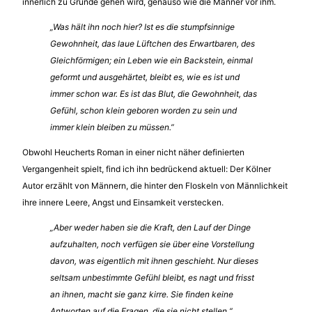
innerlich zu Grunde gehen wird, genauso wie die Männer vor ihm.
„Was hält ihn noch hier? Ist es die stumpfsinnige
Gewohnheit, das laue Lüftchen des Erwartbaren, des
Gleichförmigen; ein Leben wie ein Backstein, einmal
geformt und ausgehärtet, bleibt es, wie es ist und
immer schon war. Es ist das Blut, die Gewohnheit, das
Gefühl, schon klein geboren worden zu sein und
immer klein bleiben zu müssen.”
Obwohl Heucherts Roman in einer nicht näher definierten
Vergangenheit spielt, find ich ihn bedrückend aktuell: Der Kölner
Autor erzählt von Männern, die hinter den Floskeln von Männlichkeit
ihre innere Leere, Angst und Einsamkeit verstecken.
„Aber weder haben sie die Kraft, den Lauf der Dinge
aufzuhalten, noch verfügen sie über eine Vorstellung
davon, was eigentlich mit ihnen geschieht. Nur dieses
seltsam unbestimmte Gefühl bleibt, es nagt und frisst
an ihnen, macht sie ganz kirre. Sie finden keine
Antworten auf die Fragen, die sie nicht stellen.“