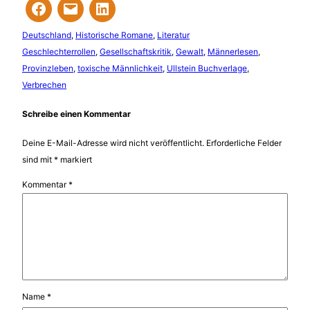
Deutschland
, 
Historische Romane
, 
Literatur
Geschlechterrollen
, 
Gesellschaftskritik
, 
Gewalt
, 
Männerlesen
, 
Provinzleben
, 
toxische Männlichkeit
, 
Ullstein Buchverlage
, 
Verbrechen
Schreibe einen Kommentar
Deine E-Mail-Adresse wird nicht veröffentlicht.
Erforderliche Felder
sind mit
*
markiert
Kommentar
*
Name
*