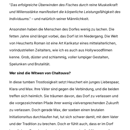
“
Das erfolgreiche Überwinden des Fisches durch reine Muskelkraft
und Willensstärke manifestiert die körperliche Leistungsfähigkeit des
Individuums
.” – und natürlich seiner Männlichkeit.
Ansonsten haben die Menschen des Dorfes wenig zu lachen. Die
fetten Jahre sind längst vorbei, das Dorf ist im Niedergang. Die Welt
von Heucherts Roman ist eine Art Karikatur eines mittelalterlichen,
vorindustriellen Zeitalters, wie ich es auch aus Hollywoodfilmen
kenne. Grob, düster und schlammig, voller lumpiger Gestalten,
Spelunken und Brutalität.
Wer sind die Witwen von Chaltouva?
In diese tumben Trostlosigkeit setzt Heuchert ein junges Liebespaar,
Klara und Max. Ihre Väter sind gegen die Verbindung, und die beiden
treffen sich heimlich. Sie träumen davon, das Dorf zu verlassen und
die vorgezeichneten Pfade ihrer wenig vielversprechenden Zukunft
zu verlassen. Doch gerade Max, der soeben einen brutalen
Initiationsritus durchlaufen hat, tut sich schwer damit, mit dem Vater
und der Tradition zu brechen. Doch er fühlt auch, dass er im Dorf