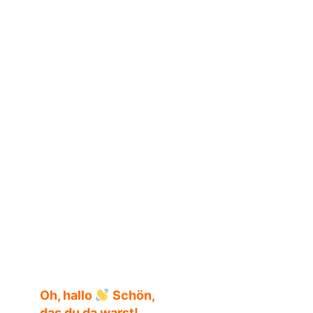
Leben einer Tänzerin Klappentext
Oh, hallo
Schön,
das du da warst!