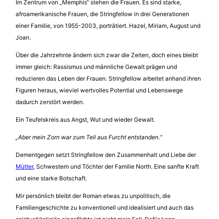
Im Zentrum von „Memphis“ stehen die Frauen. Es sind starke,
afroamerikanische Frauen, die Stringfellow in drei Generationen
einer Familie, von 1955-2003, porträtiert. Hazel, Miriam, August und
Joan.
Über die Jahrzehnte ändern sich zwar die Zeiten, doch eines bleibt
immer gleich: Rassismus und männliche Gewalt prägen und
reduzieren das Leben der Frauen. Stringfellow arbeitet anhand ihren
Figuren heraus, wieviel wertvolles Potential und Lebenswege
dadurch zerstört werden.
Ein Teufelskreis aus Angst, Wut und wieder Gewalt.
„Aber mein Zorn war zum Teil aus Furcht entstanden.“
Dementgegen setzt Stringfellow den Zusammenhalt und Liebe der
Mütter
, Schwestern und Töchter der Familie North. Eine sanfte Kraft
und eine starke Botschaft.
Mir persönlich bleibt der Roman etwas zu unpolitisch, die
Familiengeschichte zu konventionell und idealisiert und auch das