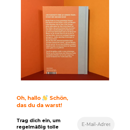
Oh, hallo
Schön,
das du da warst!
Trag dich ein, um
regelmäßig tolle