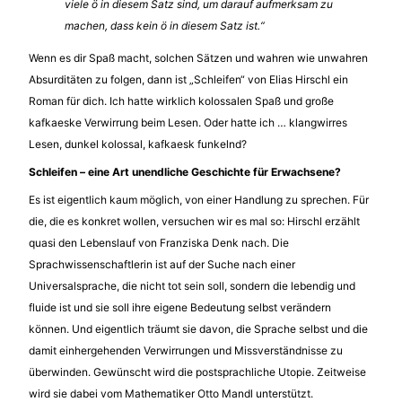
viele ö in diesem Satz sind, um darauf aufmerksam zu
machen, dass kein ö in diesem Satz ist.“
Wenn es dir Spaß macht, solchen Sätzen und wahren wie unwahren
Absurditäten zu folgen, dann ist „Schleifen“ von Elias Hirschl ein
Roman für dich. Ich hatte wirklich kolossalen Spaß und große
kafkaeske Verwirrung beim Lesen. Oder hatte ich … klangwirres
Lesen, dunkel kolossal, kafkaesk funkelnd?
Schleifen – eine Art unendliche Geschichte für Erwachsene?
Es ist eigentlich kaum möglich, von einer Handlung zu sprechen. Für
die, die es konkret wollen, versuchen wir es mal so: Hirschl erzählt
quasi den Lebenslauf von Franziska Denk nach. Die
Sprachwissenschaftlerin ist auf der Suche nach einer
Universalsprache, die nicht tot sein soll, sondern die lebendig und
fluide ist und sie soll ihre eigene Bedeutung selbst verändern
können. Und eigentlich träumt sie davon, die Sprache selbst und die
damit einhergehenden Verwirrungen und Missverständnisse zu
überwinden. Gewünscht wird die postsprachliche Utopie. Zeitweise
wird sie dabei vom Mathematiker Otto Mandl unterstützt.