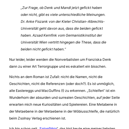
„Zur Frage, ob Denk und Mandl jetzt gefickt haben
oder nicht, gibt es viele unterschiedliche Meinungen.
Dr. Anke Fiszank von der Kieler Christian-Albrechts-
Universität geht davon aus, dass die beiden gefickt
haben. Azsad Kernfink vom Germanistikinstitut der
Universität Wien vertritt hingegen die These, dass die
beiden nicht gefickt haben.“
Nur leider, leider werden die Nonverbalisten um Franziska Denk
dann zu einer Art Terrorgruppe und es eskaliert ein bisschen.
Nichts an dem Roman ist Zufall: nicht die Namen, nicht die
Geschichten, nicht die Referenzen (oder doch?). Es ist unmöglich,
alle Eastereggs und MacGuffins (!) zu erkennen. „Schleifen“ ist ein
Wunderhorn der absurden und surrealen Geschichten, auf jeder Seite
erwarten mich neue Kuriositäten und Spielereien. Eine Metabene in
der Metaebene in der Metaebene in der Möbiusschleife, die natürlich
beim Zsolnay Verlag erschienen ist.
Ich bin schon seit
„Salonfähig
“, das bist heute eine meiner liebsten