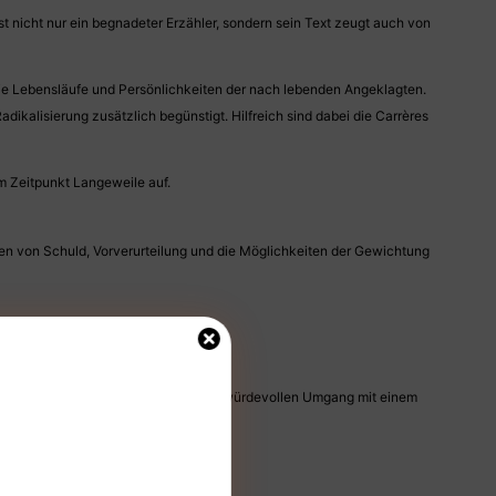
t nicht nur ein begnadeter Erzähler, sondern sein Text zeugt auch von
die Lebensläufe und Persönlichkeiten der nach lebenden Angeklagten.
dikalisierung zusätzlich begünstigt. Hilfreich sind dabei die Carrères
m Zeitpunkt Langeweile auf.
gen von Schuld, Vorverurteilung und die Möglichkeiten der Gewichtung
r Menschlichkeit. Und auch für einen würdevollen Umgang mit einem