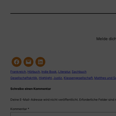
Melde dich
Frankreich
, 
Hörbuch
, 
Indie Book
, 
Literatur
, 
Sachbuch
Gesellschaftskritik
, 
Highlight
, 
Justiz
, 
Klassengesellschaft
, 
Matthes und Se
Schreibe einen Kommentar
Deine E-Mail-Adresse wird nicht veröffentlicht.
Erforderliche Felder sind 
Kommentar
*