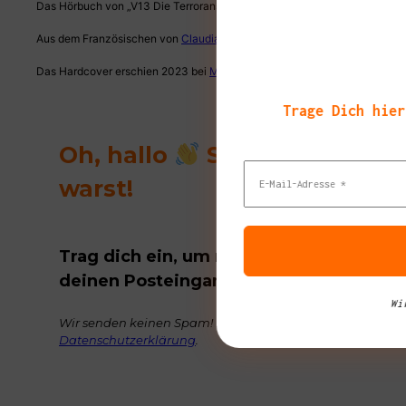
Das Hörbuch von „V13 Die Terroranschläge in Paris Gerichtsreportage“ 
Aus dem Französischen von
Claudia Hamm
Das Hardcover erschien 2023 bei
Matthes und Seitz Berlin
Trage Dich hier
Oh, hallo
Schön, das du d
warst!
Trag dich ein, um regelmäßig tolle Buch
deinen Posteingang zu bekommen.
Wi
Wir senden keinen Spam! Erfahre mehr in unserer
Datenschutzerklärung
.