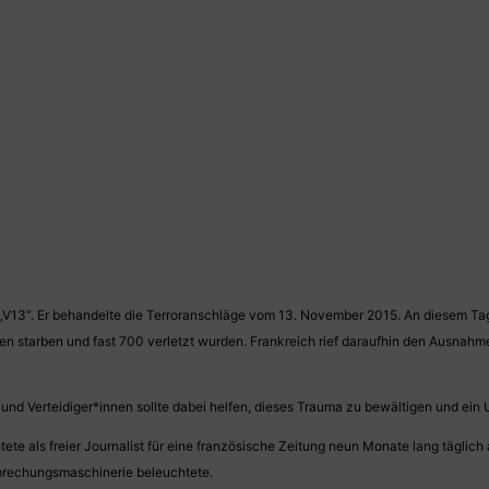
„V13“. Er behandelte die Terroranschläge vom 13. November 2015. An diesem Tag
 starben und fast 700 verletzt wurden. Frankreich rief daraufhin den Ausnahme
 Verteidiger*innen sollte dabei helfen, dieses Trauma zu bewältigen und ein Ur
tete als freier Journalist für eine französische Zeitung neun Monate lang täglich
prechungsmaschinerie beleuchtete.