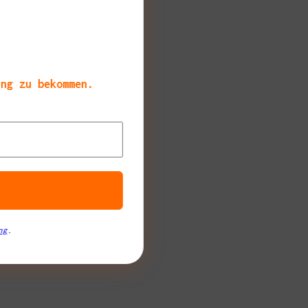
nstleister
Robert Laber.
ang zu bekommen.
ng
.