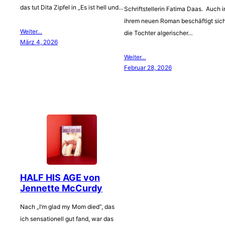
das tut Dita Zipfel in „Es ist hell und…
Schriftstellerin Fatima Daas. Auch i
ihrem neuen Roman beschäftigt sic
Weiter…
die Tochter algerischer…
März 4, 2026
Weiter…
Februar 28, 2026
HALF HIS AGE von
Jennette McCurdy
Nach „I‘m glad my Mom died“, das
ich sensationell gut fand, war das