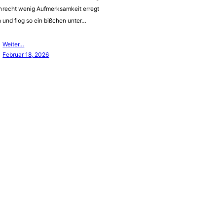
n
recht wenig Aufmerksamkeit erregt
h
und flog so ein bißchen unter…
Weiter…
Februar 18, 2026