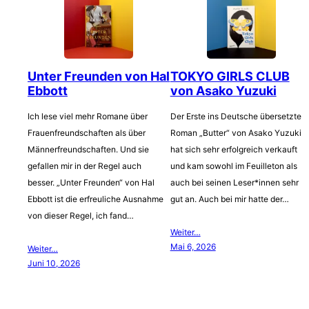
Unter Freunden von Hal
TOKYO GIRLS CLUB
Ebbott
von Asako Yuzuki
Ich lese viel mehr Romane über
Der Erste ins Deutsche übersetzte
Frauenfreundschaften als über
Roman „Butter“ von Asako Yuzuki
Männerfreundschaften. Und sie
hat sich sehr erfolgreich verkauft
gefallen mir in der Regel auch
und kam sowohl im Feuilleton als
besser. „Unter Freunden“ von Hal
auch bei seinen Leser*innen sehr
Ebbott ist die erfreuliche Ausnahme
gut an. Auch bei mir hatte der…
von dieser Regel, ich fand…
Weiter…
Mai 6, 2026
Weiter…
Juni 10, 2026