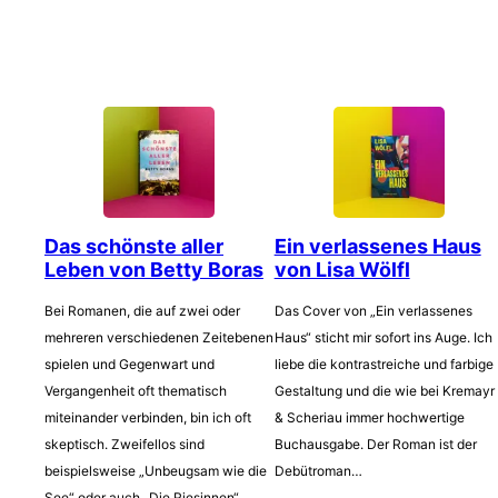
Das schönste aller
Ein verlassenes Haus
Leben von Betty Boras
von Lisa Wölfl
Bei Romanen, die auf zwei oder
Das Cover von „Ein verlassenes
mehreren verschiedenen Zeitebenen
Haus“ sticht mir sofort ins Auge. Ich
spielen und Gegenwart und
liebe die kontrastreiche und farbige
Vergangenheit oft thematisch
Gestaltung und die wie bei Kremayr
miteinander verbinden, bin ich oft
& Scheriau immer hochwertige
skeptisch. Zweifellos sind
Buchausgabe. Der Roman ist der
beispielsweise „Unbeugsam wie die
Debütroman…
See“ oder auch „Die Riesinnen“…