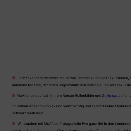
Jede*r kennt mittlerweile die Metoo Thematik und die Diskussionen, 
Annalena McAfee, der einen ungewöhnlichen Beitrag zu dieser Diskussion
McAfee beleuchtet in ihrem Roman Rollenbilder und
Sexismus
auf ein
Ihr Roman ist sehr komplex und vielschichtig und serviert keine Meinunge
Schwarz Weiß lässt.
Wir tauchen mit McAfees Protagonistin Eve ganz tief in den Londone
hat es im Laufe ihre langen Künstlerkarriere geschafft sich von männlic