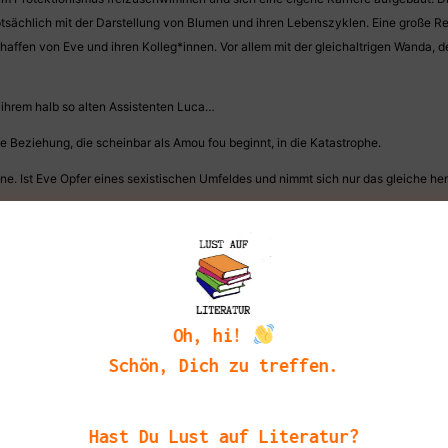
ptsächlich mit der Darstellung von Blumen und ihren Lebenszyklen. Eine große Re
haffen von Eve und ihren Kolleg*innen. Vor allem mit der gleichaltrigen Wanda, d
 ihrem halb so alten Assistenten Luca…
e Beziehung, die scheinbar als Amou fou beginnt, in die Katastrophe.
. Ist Eve Opfer eines sexistischen Umfeldes und nimmt sich nur das gleiche he
ich?
 dass die Protagonistin Eve ziemlich unsympathisch und kalkulativ bewertet wird
durch und durch und bereit für ihr aktuelles Werk alles zu opfern. Ist es internali
Oh, hi!
rozessen hat mich der Roman gut unterhalten. Ich fand die Einblicke in die Ku
Schön, Dich zu treffen.
 auch noch heute, nicht überrascht, so bringt es McAfee wunderbar zu Papier.
em blutigen (aber erwartbaren) Höhepunkt.
Hast Du Lust auf Literatur?