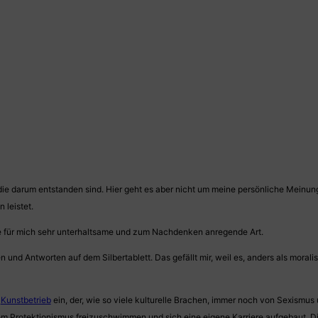
die darum entstanden sind. Hier geht es aber nicht um meine persönliche Mein
 leistet.
e für mich sehr unterhaltsame und zum Nachdenken anregende Art.
n und Antworten auf dem Silbertablett. Das gefällt mir, weil es, anders als mora
r
Kunstbetrieb
ein, der, wie so viele kulturelle Brachen, immer noch von Sexismus
hem Protektionismus freizuschwimmen und sich eine eigene Karriere aufgebaut. D