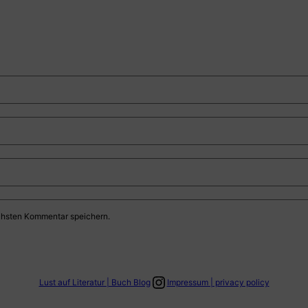
chsten Kommentar speichern.
Link zum Instagram Account
Lust auf Literatur | Buch Blog
Impressum | privacy policy