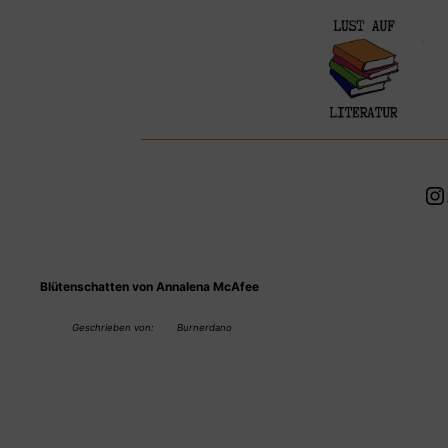
Zum
Inhalt
springen
In
Blütenschatten von Annalena McAfee
Geschrieben von:
Burnerdano