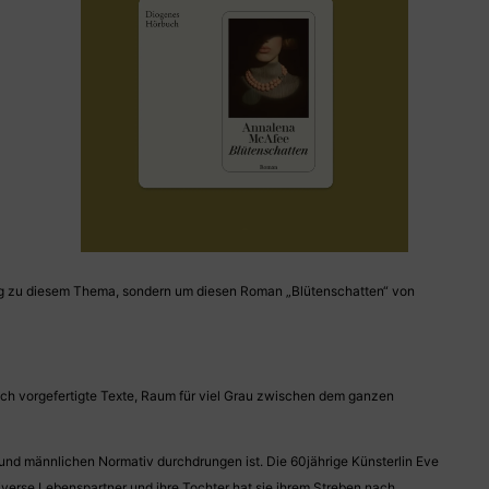
ung zu diesem Thema, sondern um diesen Roman „Blütenschatten“ von
lisch vorgefertigte Texte, Raum für viel Grau zwischen dem ganzen
 und männlichen Normativ durchdrungen ist. Die 60jährige Künsterlin Eve
iverse Lebenspartner und ihre Tochter hat sie ihrem Streben nach