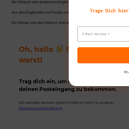
Als Hörbuch sehr ansprechend gelesen von Claudia Gräf
Trage Dich hier
Aus dem Englischen von Pociao und Roberto de Hollanda
Der Roman und das Hörbuch sind erhältlich beim
Diogenes Verlag.
Oh, hallo
Schön, das du d
warst!
Wi
Trag dich ein, um regelmäßig tolle Buch
deinen Posteingang zu bekommen.
Wir senden keinen Spam! Erfahre mehr in unserer
Datenschutzerklärung
.