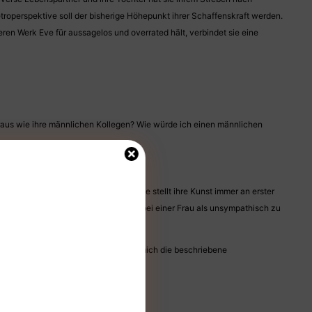
troperspektive soll der bisherige Höhepunkt ihrer Schaffenskraft werden.
eren Werk Eve für aussagelos und overrated hält, verbindet sie eine
raus wie ihre männlichen Kollegen? Wie würde ich einen männlichen
. Das sehe ich nicht so. Sicher, sie stellt ihre Kunst immer an erster
sierte Misogynie, solche Eigenschaften bei einer Frau als unsympathisch zu
nstszene interessant, und auch wenn mich die beschriebene