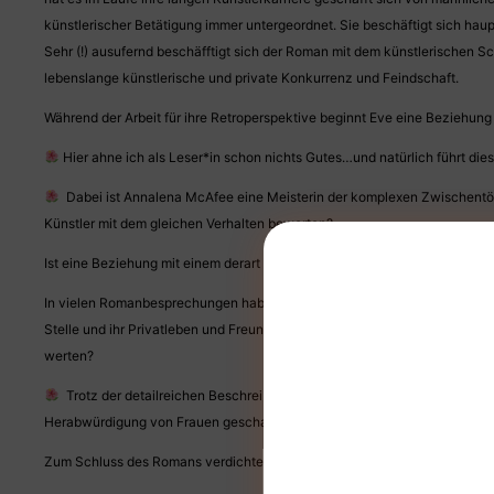
künstlerischer Betätigung immer untergeordnet. Sie beschäftigt sich hau
Sehr (!) ausufernd beschäfftigt sich der Roman mit dem künstlerischen Sc
lebenslange künstlerische und private Konkurrenz und Feindschaft.
Während der Arbeit für ihre Retroperspektive beginnt Eve eine Beziehung
Hier ahne ich als Leser*in schon nichts Gutes…und natürlich führt dies
Dabei ist Annalena McAfee eine Meisterin der komplexen Zwischentöne
Künstler mit dem gleichen Verhalten bewerten?
Ist eine Beziehung mit einem derart großen Machtgefälle überhaupt mögl
In vielen Romanbesprechungen habe ich während meiner Recherche gelesen,
Stelle und ihr Privatleben und Freund*innen hinten an. Sie ist Künstlerin 
werten?
Trotz der detailreichen Beschreibungen von künstlerischen Schaffensp
Herabwürdigung von Frauen geschaffener Kunst, in der Vergangenheit und
Zum Schluss des Romans verdichtet sich die Handlung und endet mit ein