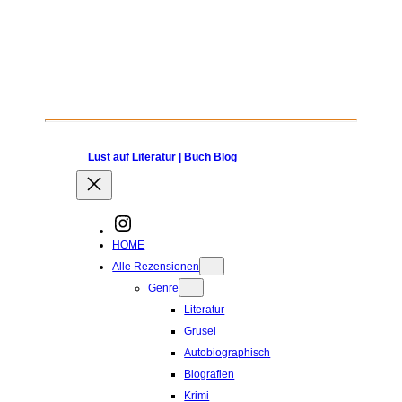
Zum
Inhalt
springen
Lust auf Literatur | Buch Blog
Instagram
HOME
Alle Rezensionen
Genre
Literatur
Grusel
Autobiographisch
Biografien
Krimi