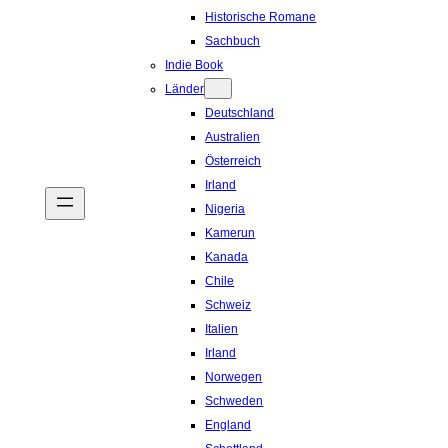
Historische Romane
Sachbuch
Indie Book
Länder
Deutschland
Australien
Österreich
Irland
Nigeria
Kamerun
Kanada
Chile
Schweiz
Italien
Irland
Norwegen
Schweden
England