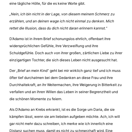
eine tägliche Hölle, für die es keine Worte gibt.
„Nein, ich bin nicht in der Lage, von diesem meinem Schmerz zu
erzählen, und an deinen wage ich nicht einmal zu denken. Mich
rettet die Illusion, dass du dich nicht daran erinnern kannst.“
D‘Adamo ist in ihrem Brief schonungslos ehrlich, offenbart ihre
widersprüchlichen Gefühle, ihre Verzweiflung und ihre
Schuldgefühle. Doch auch von ihrer großen, zärtlichen Liebe zu ihrer
einzigartigen Tochter, die sich dieses Leben nicht ausgesucht hat.
Der „Brief an mein Kind“ geht bei mir wirklich ganz tief und ich muss
öfter tief durchatmen bei dem Gedanken an diese Frau und ihre
Durchhaltekraft, an ihr Weitermachen, ihre Weigerung in Bitterkeit zu
verfallen und an ihren Willen das Leben in seiner Begrenztheit und
die schönen Momente zu feiern.
Als D‘Adamo an Krebs erkrankt, ist es die Sorge um Daria, die sie
kämpfen lässt, wenn sie am liebsten aufgeben möchte. Ach, ich will
gar nicht mehr dazu schreiben, ich merke wie ich innerlich eine
Distanz suchen muss, damit es nicht zu schmerzhaft wird. Eine