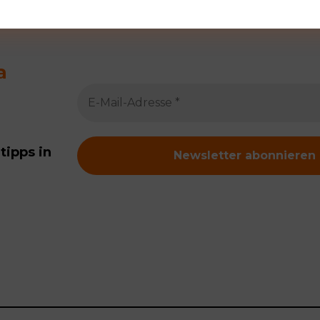
a
tipps in