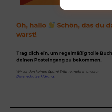
Oh, hallo
Schön, das du d
warst!
Trag dich ein, um regelmäßig tolle Buch
deinen Posteingang zu bekommen.
Wir senden keinen Spam! Erfahre mehr in unserer
Datenschutzerklärung
.