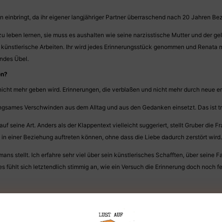
n einbringt, da ihr eigener langjähriger Partner überraschend nach 20 Jahren Be
s zu leben lernen, sie muss es aushalten wie seine narzisstische Mutter und der 
ünstlerische Arbeiten. Ihr wird jedes Erinnerungsstück genommen und Renata mus
endes Übel.
en?
 nicht mehr geben wird. Erinnerungen, die verblaßen und nicht mehr durch neue e
angsames Verschwinden aus dem Alltag und aus den Gedanken einsetzt. Das ist tr
uf seine Art. Anders als der Klappentext vielleicht suggeriert, stellt Gruber d
 in einer Beziehung auftreten können, ohne dass die Liebe dadurch zerstört wird.
 stellt. Ich erfahre sehr viel über sein künstlerisches Schafften, über seine Fas
s fühlt sich letztendlich stimmig an, wie ein Versuch die Erinnerung doch noch fe
ensionsexemplar!