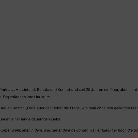
klatz. Herzinfarkt. Renata und Konrad sind seit 25 Jahren ein Paar, aber nicht
n Tag später an ihre Haustüre.
m neuen Roman „Die Dauer der Liebe“ die Frage, wie man ohne den geliebten Mens
bungen einer lange dauernden Liebe.
en Körper wahr, aber in dem, was der andere geworden war, entdeckt er noch die S