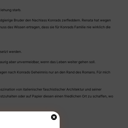
ziehung starb.
geldgierige Bruder den Nachlass Konrads zerfleddern. Renata hat wegen
s das Wissen ertragen, dass sie für Konrads Familie nie wirklich die
rsetzt werden.
aurig aber unvermeidbar, wenn das Leben weiter gehen soll.
ie Fragen nach Konrads Geheimnis nur an den Rand des Romans. Für mich
zination von italienischer faschistischer Architektur und seiner
stzuhalten oder auf Papier diesen einen friedlichen Ort zu schaffen, wo