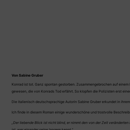
Von Sabine Gruber
Konrad ist tot. Ganz spontan gestorben. Zusammengebrochen auf einem Par
gewesen, die von Konrads Tod erfährt. So klopfen die Polizisten erst eine
Die italienisch deutschsprachige Autorin Sabine Gruber erkundet in ihre
Ich finde in diesem Roman einige wunderschöne und trostvolle Beschrei
„Der liebende Blick ist nicht blind, er nimmt den von der Zeit verändert
ist, wer einander seine langem kennt.“