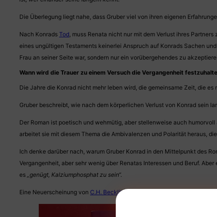
Die Überlegung liegt nahe, dass Gruber viel von ihren eigenen Erfahrunge
Nach Konrads
Tod
, muss Renata nicht nur mit dem Verlust ihres Partner
eines ungültigen Testaments keinerlei Anspruch auf Konrads Sachen und k
Frau an seiner Seite war, sondern nur ein vorübergehendes zu akzeptier
Wann wird die Trauer zu einem Versuch die Vergangenheit festzuhalt
Die Jahre die Konrad nicht mehr leben wird, die gemeinsame Zeit, die es
Gruber beschreibt, wie nach dem körperlichen Verlust von Konrad sein l
Der Roman ist poetisch und wehmütig, aber stellenweise auch humorvoll a
arbeitet sie mit diesem Thema die Ambivalenzen und Polarität heraus, die
Ich denke darüber nach, warum Gruber Konrad in den Mittelpunkt des Romans
Vergangenheit, aber sehr wenig über Renatas Interessen und Beruf. Aber e
es
„genügt, Kalziumphosphat zu sein“.
Eine Neuerscheinung von
C.H. Beckliteratur
. Vielen Dank für dieses Rez