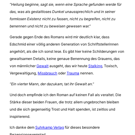
“Heilung beginne, sagt sie, wenn eine Sprache gefunden werde für
das, was als gestaltloses Dunkel unaussprechlich und in seiner
formlosen Existenz nicht zu fassen, nicht zu begreifen, nicht zu
benennen und nicht zu beweisen gewesen war.”
Gerade gegen Ende des Romans wird mir deutlich klar, dass
Edschmid einer völlig anderen Generation von Schriftstellerinnen
angehört, als die ich sonst lese. Es gibt hier keine Schilderungen von
gewaltsamen Details, keine genaue Benennung des Grauens, das
von männlicher
Gewalt
ausgeht, das wir heute
Stalking
, Toxisch,
Vergewaltigung,
Missbrauch
oder
Trauma
nennen.
“Ein vierter Mann, der dazukam, tat ihr Gewalt an.”
Und doch empfinde ich den Roman auf keinen Fall als veraltet. Die
Stärke dieser beiden Frauen, die trotz allem ungebrochen bleiben
und die sich gegenseitig Trost und Halt spenden, ist zeitlos und
inspirierend.
Ich danke dem
Suhrkamp Verlag
für dieses besondere
Rezensionsexemplar!