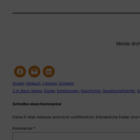
Melde dich
Grusel
, 
Hörbuch
, 
Literatur
, 
Schweiz
C.H. Beck Verlag
, 
Düster
, 
Ermittlungen
, 
Geschichte
, 
Gesellschaftskritik
, 
S
Schreibe einen Kommentar
Deine E-Mail-Adresse wird nicht veröffentlicht.
Erforderliche Felder sind 
Kommentar
*