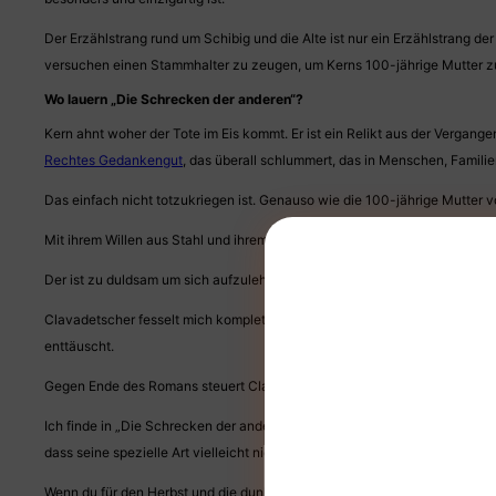
Der Erzählstrang rund um Schibig und die Alte ist nur ein Erzählstrang d
versuchen einen Stammhalter zu zeugen, um Kerns 100-jährige Mutter zufri
Wo lauern „Die Schrecken der anderen“?
Kern ahnt woher der Tote im Eis kommt. Er ist ein Relikt aus der Vergan
Rechtes Gedankengut
, das überall schlummert, das in Menschen, Famili
Das einfach nicht totzukriegen ist. Genauso wie die 100-jährige Mutter v
Mit ihrem Willen aus Stahl und ihrem ideologischen Glauben hält sie imm
Der ist zu duldsam um sich aufzulehnen und fügt sich den dynastischen 
Clavadetscher fesselt mich komplett mit der Atmosphäre ihres Romans, die
enttäuscht.
Gegen Ende des Romans steuert Clavedetscher ihre Figuren auf ein virtuo
Ich finde in „Die Schrecken der anderen“ starke und aktuelle Gesellschaf
dass seine spezielle Art vielleicht nicht unbedingt den Massengeschmack
Wenn du für den Herbst und die dunkle Jahreszeit noch eine aufregende un