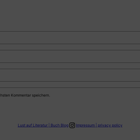
chsten Kommentar speichern.
Link zum Instagram Account
Lust auf Literatur | Buch Blog
Impressum | privacy policy