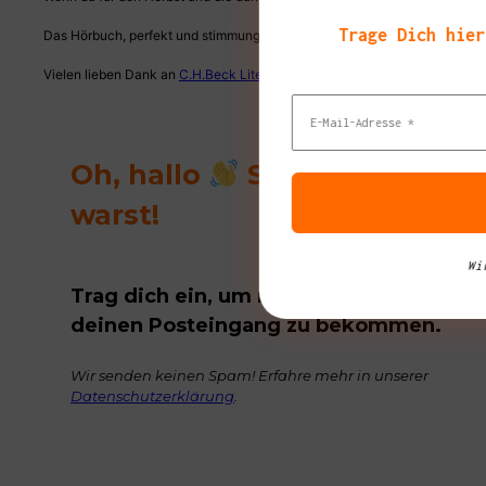
Trage Dich hier
Das Hörbuch, perfekt und stimmungsvoll gesprochen von Schauspielerin
Vielen lieben Dank an
C.H.Beck Literatur
und
NetGalley
für das Bereitste
Oh, hallo
Schön, das du d
warst!
Wi
Trag dich ein, um regelmäßig tolle Buch
deinen Posteingang zu bekommen.
Wir senden keinen Spam! Erfahre mehr in unserer
Datenschutzerklärung
.