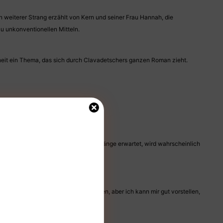
n weiterer Strang erzählt von Kern und seiner Frau Hannah, die
zu unkonventionellen Mitteln.
enheit ein Thema, das sich durch Clavadetschers ganzen Roman zieht.
 beschreitet.
Auflösung der verschiedenen Erzählstränge erwartet, wird wahrscheinlich
r Roman wirklich sehr gut unterhalten, aber ich kann mir gut vorstellen,
 das Richtige für dich.