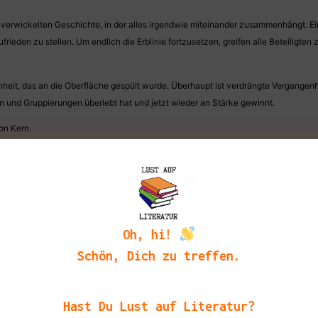
er verwickelten Geschichte, in der alles irgendwie miteinander zusammenhängt. Ei
eden zu stellen. Um endlich die Erblinie fortzusetzen, greifen alle Beteiligten 
genheit, das an die Oberfläche gespült wurde. Überhaupt ist verdrängte Vergang
en und Gruppierungen überlebt hat und jetzt wieder an Stärke gewinnt.
on Kern.
er noch viele Fäden in der Hand und bestimmt über das Leben ihres Sohnes.
Wünschen der Mutter. Aber auch ihm dämmert langsam, dass er den falschen Weg
 ist staubig und riecht irgendwie verdorben und düster, aber wer klassisch die 
Oh, hi!
ses und spektakuläres Finale hin, das dem Romantitel wahrlich alle Ehre macht.
Schön, Dich zu treffen.
tskritik, verpackt in eine spannende und atmosphärische Geschichten. Mich hat de
 bedient.
Hast Du Lust auf Literatur?
d etwas düstere Lektüre suchst, ist „Die Schecken der anderen“ vielleicht genau