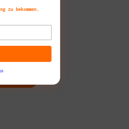
ang zu bekommen.
für den Roman!
ng
.