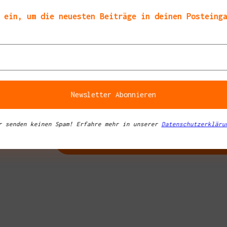
 ein, um die neuesten Beiträge in deinen Posteing
 und Sprecherin
Michaela Winterstein
, fand ich sehr empfehlenswert!
llen des digitalen Hörexemplars. Danke und viel Erfolg an
Martina Clavadetscher
a
r senden keinen Spam! Erfahre mehr in unserer
Datenschutzerkläru
tipps in