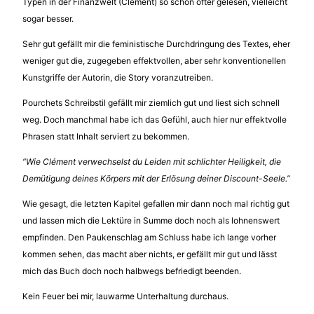
Typen in der Finanzwelt (Clément) so schon öfter gelesen, vielleicht
sogar besser.
Sehr gut gefällt mir die feministische Durchdringung des Textes, eher
weniger gut die, zugegeben effektvollen, aber sehr konventionellen
Kunstgriffe der Autorin, die Story voranzutreiben.
Pourchets Schreibstil gefällt mir ziemlich gut und liest sich schnell
weg. Doch manchmal habe ich das Gefühl, auch hier nur effektvolle
Phrasen statt Inhalt serviert zu bekommen.
“Wie Clément verwechselst du Leiden mit schlichter Heiligkeit, die
Demütigung deines Körpers mit der Erlösung deiner Discount-Seele.”
Wie gesagt, die letzten Kapitel gefallen mir dann noch mal richtig gut
und lassen mich die Lektüre in Summe doch noch als lohnenswert
empfinden. Den Paukenschlag am Schluss habe ich lange vorher
kommen sehen, das macht aber nichts, er gefällt mir gut und lässt
mich das Buch doch noch halbwegs befriedigt beenden.
Kein Feuer bei mir, lauwarme Unterhaltung durchaus.