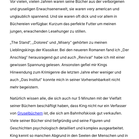
Vor vielen, vielen Jahren waren seine Bücher aus der verborgenen
und gruseligen Erwachsenenwelt, sie waren very american und
unglaublich spannend. Und sie waren oft dick und vor allem in
Büchereien verfügbar. Kurzum das perfekte Futter um meinen
jungen, erwachenden Lesehunger zu stillen.
„The Stand“, „Dolores“ und „Misery“ gehörten zu meinen
Lieblingskings der Klassiker. Bei den neueren Romanen fand ich „Der
Anschlag“ herausragend gut und auch „Revival“ habe ich mit einer
gewissen Spannung gelesen. Ansonsten gefiel mir Kings
Hinwendung zum Krimigenre die letzten Jahre eher weniger und
auch „Das Institut“ konnte mich in seiner Vorhersehbarkeit nicht
mehr begeistern.
Natürlich wissen alle, die sich auch nur 5 Minuten mit der Vielfalt
seiner Büchern beschäftigt haben, dass King nicht nur ein Verfasser
von
Gruselbüchern
ist, die sich am Bahnhofskiosk gut verkaufen.
Viele seiner Bücher sind tiefgründig und seine Figuren und
Geschichten psychologisch detailliert und komplex ausgearbeitet.
King kennt so manchen Abgrund in den Seelen der Menschen und in