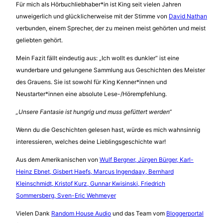
Für mich als Hörbuchliebhaber*in ist King seit vielen Jahren
unweigerlich und glücklicherweise mit der Stimme von
David Nathan
verbunden, einem Sprecher, der zu meinen meist gehörten und meist
geliebten gehört.
Mein Fazit fällt eindeutig aus: „Ich wollt es dunkler“ ist eine
wunderbare und gelungene Sammlung aus Geschichten des Meister
des Grauens. Sie ist sowohl für King Kenner*innen und
Neustarter*innen eine absolute Lese-/Hörempfehlung.
„Unsere Fantasie ist hungrig und muss gefüttert werden“
Wenn du die Geschichten gelesen hast, würde es mich wahnsinnig
interessieren, welches deine Lieblingsgeschichte war!
Aus dem Amerikanischen von
Wulf Bergner,
Jürgen Bürger,
Karl-
Heinz Ebnet,
Gisbert Haefs,
Marcus Ingendaay,
Bernhard
Kleinschmidt,
Kristof Kurz,
Gunnar Kwisinski,
Friedrich
Sommersberg,
Sven-Eric Wehmeyer
Vielen Dank
Random House Audio
und das Team vom
Bloggerportal