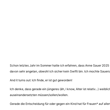
Schon letztes Jahr im Sommer hatte ich erfahren, dass Anne Sauer 2025 i
davon sehr angetan, obwohl ich sicher kein Swifti bin. Ich mochte Sauers
And it turns out: Ich finde, er ist gut geworden!
Ich denke, dass gerade ein jüngeres (äh, I know, Alter ist relativ…) wei
auseinandersetzten müssen/sollen/wollen.
Gerade die Entscheidung für oder gegen ein Kind hat für Frauen* auf all