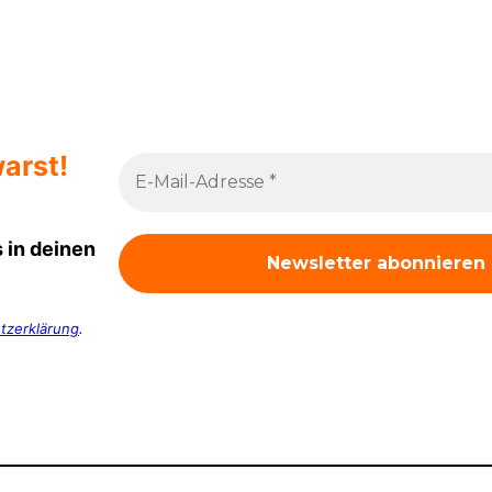
arst!
 in deinen
tzerklärung
.