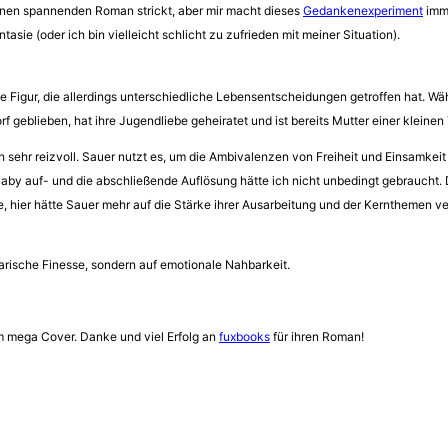
 einen spannenden Roman strickt, aber mir macht dieses
Gedankenexperiment
imme
ntasie (oder ich bin vielleicht schlicht zu zufrieden mit meiner Situation).
be Figur, die allerdings unterschiedliche Lebensentscheidungen getroffen hat. Wä
f geblieben, hat ihre Jugendliebe geheiratet und ist bereits Mutter einer kleinen
h sehr reizvoll. Sauer nutzt es, um die Ambivalenzen von Freiheit und Einsamkei
 Baby auf- und die abschließende Auflösung hätte ich nicht unbedingt gebraucht.
hier hätte Sauer mehr auf die Stärke ihrer Ausarbeitung und der Kernthemen vert
erarische Finesse, sondern auf emotionale Nahbarkeit.
 mega Cover. Danke und viel Erfolg an
fuxbooks
für ihren Roman!