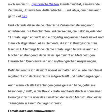
mich anspricht:
dystopische Welten
, Genderfluidität, Klimawandel,
Zeitreisen, Unterwelten, Außerirdische ….und, äh ja, durchaus auch
ganz viel
Sex
.
Und ich finde diese kleine inhaltliche Zusammenstellung noch
untertrieben. Die Geschichten und die Welten, die Bakić in jeder der
11 Erzählungen entwirft sind einzigartig, unglaublich fantasievoll und
ziemlich abgefahren. Alles Elemente, die ich in Kurzgeschichten
lesen will. Allerdings finde ich die Erzählungen teilweise auch ein
bißchen anstrengend, denn Bakić spart nicht an Metabezügen,
literarischen Querverweisen und mythologischen Anspielungen.
Definitiv konnte ich da nicht überall mithalten und wurde manchmal
regelrecht von der Geschichte mitgeschleift und hinterhergezogen.
Auch wenn ich alle Erzählungen gerne gelesen habe, gefiel mir
besonders „1998“, in der Bakić kreativ und fantastisch in Form einer
Horrorgeschichte über das Einsetzen der ersten Menstruation einer
Teenagerin in einem Zeltlager schreibt.
Female gaze and empowerment