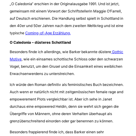
„O Caledonia“ erschien in der Originalausgabe 1991. Und ist jetzt,
gemeinsam mit einem Vorwort der Schriftstellerin Maggie O’Farrell,
auf Deutsch erschienen. Die Handlung selbst spielt in Schottland in
den 40er und 50er Jahren nach dem zweiten Weltkrieg und ist eine
typische
Coming-of-Age Erzählung.
O Caledonia – düsteres Schottland
Besonders finde ich allerdings, wie Barker bekannte düstere
Gothic
Motive
, wie ein einsames schottische Schloss oder den schwarzen
Vogel, benutzt, um den Grusel und die Einsamkeit eines weiblichen
Erwachsenwerdens zu unterstreichen.
Ich würde den Roman definitiv als feministisches Buch bezeichnen.
Auch wenn er natürlich nicht mit zeitgenössischen female rage and
empowerement Plots vergleichbar ist. Aber ich sehe in Janet
durchaus eine empowered Heldin, denn sie wehrt sich gegen die
Übergriffe von Männern, ohne deren Verhalten überhaupt als
grenzüberschreitend einorden oder gar benennen zu können.
Besonders frappierend finde ich, dass Barker einen sehr