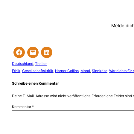
Melde dich
Deutschland
, 
Thriller
Ethik
, 
Gesellschaftskritik
, 
Harper Collins
, 
Moral
, 
Sinnkrise
, 
War nichts für
Schreibe einen Kommentar
Deine E-Mail-Adresse wird nicht veröffentlicht.
Erforderliche Felder sind 
Kommentar
*