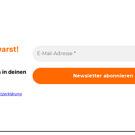
arst!
 in deinen
tzerklärung
.