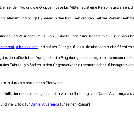
t, er sei der Tod und die Gruppe müsse bis Mitternacht eine Person auswählen, d
 richtig relevant und bringt Dynamik in den Plot. Den größten Teil des Romans
rrungen und Wirrungen im Stil von „Eiskalte Engel“ und konnte mich nur schwer be
therhood
,
Alkoholsucht
und spätes Outing auf, lässt sie aber derart oberflächlich 
n, das den plötzlichen Drang oder die Eingebung beschreibt, eine lebensbedrohl
n das Fahrzeug plötzlich in den Gegenverkehr zu steuern oder auf Instagram ein
s inklusive eines kleinen Plottwists.
rfüllt, dennoch bin ich gespannt in welche Richtung sich Daniel Alvarenga als v
und viel Erfolg für
Daniel Alvarenga
für seinen Roman!