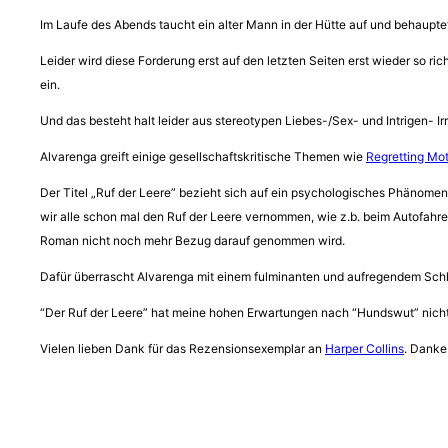
Im Laufe des Abends taucht ein alter Mann in der Hütte auf und behaupte
Leider wird diese Forderung erst auf den letzten Seiten erst wieder so
ein.
Und das besteht halt leider aus stereotypen Liebes-/Sex- und Intrigen- I
Alvarenga greift einige gesellschaftskritische Themen wie
Regretting Mo
Der Titel „Ruf der Leere” bezieht sich auf ein psychologisches Phänome
wir alle schon mal den Ruf der Leere vernommen, wie z.b. beim Autofahre
Roman nicht noch mehr Bezug darauf genommen wird.
Dafür überrascht Alvarenga mit einem fulminanten und aufregendem Schlus
“Der Ruf der Leere” hat meine hohen Erwartungen nach “Hundswut” nicht e
Vielen lieben Dank für das Rezensionsexemplar an
Harper Collins
. Danke 