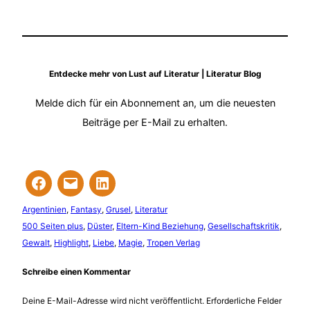
Entdecke mehr von Lust auf Literatur | Literatur Blog
Melde dich für ein Abonnement an, um die neuesten
Beiträge per E-Mail zu erhalten.
Argentinien
, 
Fantasy
, 
Grusel
, 
Literatur
500 Seiten plus
, 
Düster
, 
Eltern-Kind Beziehung
, 
Gesellschaftskritik
, 
Gewalt
, 
Highlight
, 
Liebe
, 
Magie
, 
Tropen Verlag
Schreibe einen Kommentar
Deine E-Mail-Adresse wird nicht veröffentlicht.
Erforderliche Felder