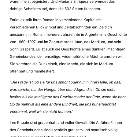
waren meist begeistert. Und Mariana Enriquez verwendet das
richtige Schmiermittel, denn die 832 Seiten flutschen.
Enriquez teilt ihren Roman in verschiedene Kapitel mit
verschiedenen Blickwinkel und Zeitabschnitten ein. Zeitlich
umspannt ihr Roman mehrere Jahrzehnte in Argentiniens Geschichte
von 1960-1997 und im Zentrum steht Juan, das Medium, und sein
Sohn Gaspard. Es ist auch die Geschichte eines dunklen, mächtigen
Geheimbundes, der jenseitige, widernatürliche Mächte anrufen will.
Sie verehren die Dunkelheit, eine Macht, die sich im Medium
offenbart und manifestiert.
“Die Frage ist, ob sie für uns spricht oder nur in ihrer Hölle, ob das,
was spricht, nur der Hunger über dem Abgrund ist. Ob sie mehr
besitzt als die Intelligenz des Gewitters oder der Erde, wenn sie bebt.
Ob da mehr ist als eine andere Blindheit, die uns nur erleuchtet
vorkommt, weil wir sie nicht kennen.”
Ihre Rituale sind grauenhaft und voller Gewalt. Die Anführer*innen
des Geheimbundes sind ebenfalls grausam und moralisch völlig